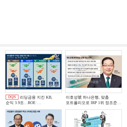
DQN
리딩금융 지킨 KB,
이호성號 하나은행, 맞춤
순익 3.9조…ROE·
포트폴리오로 IRP 1위 정조준
비용효율성까지 선두 [2026
[은행권 연금 방어전]
상반기 금융 리그테이블]