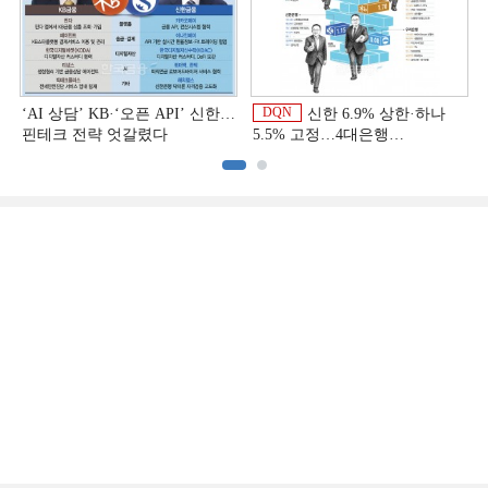
DQN
‘AI 상담’ KB·‘오픈 API’ 신한…
신한 6.9% 상한·하나
핀테크 전략 엇갈렸다
5.5% 고정…4대은행
중금리대출 승부수