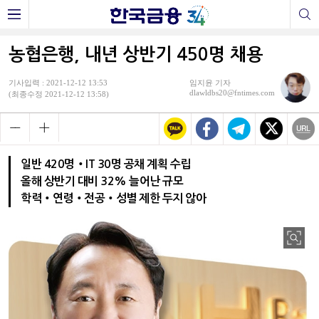
농협은행, 내년 상반기 450명 채용
기사입력 : 2021-12-12 13:53
임지윤 기자
dlawldbs20@fntimes.com
(최종수정 2021-12-12 13:58)
일반 420명‧IT 30명 공채 계획 수립
올해 상반기 대비 32% 늘어난 규모
학력‧연령‧전공‧성별 제한 두지 않아