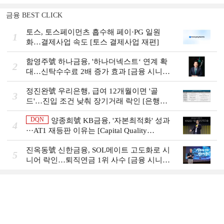
금융 BEST CLICK
토스, 토스페이먼츠 흡수해 페이·PG 일원
1
화…결제사업 속도 [토스 결제사업 재편]
함영주號 하나금융, '하나더넥스트‘ 연계 확
2
대…신탁수수료 2배 증가 효과 [금융 시니어
비즈니스 돋보기]
정진완號 우리은행, 급여 12개월이면 '골
3
드'…진입 조건 낮춰 장기거래 락인 [은행권
머니무브 대응 전략]
DQN
양종희號 KB금융, '자본최적화' 성과
4
···AT1 재등판 이유는 [Capital Quality
Review]]
진옥동號 신한금융, SOL메이트 고도화로 시
5
니어 락인…퇴직연금 1위 사수 [금융 시니어
비즈니스 돋보기]