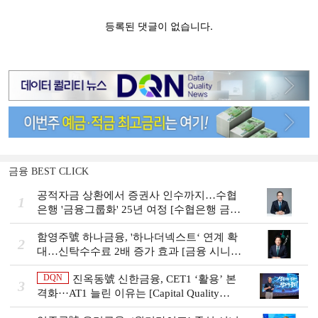
금융 BEST CLICK
공적자금 상환에서 증권사 인수까지…수협
1
은행 '금융그룹화' 25년 여정 [수협은행 금융
그룹의 꿈①]
함영주號 하나금융, '하나더넥스트‘ 연계 확
2
대…신탁수수료 2배 증가 효과 [금융 시니어
비즈니스 돋보기]
DQN
진옥동號 신한금융, CET1 ‘활용’ 본
3
격화···AT1 늘린 이유는 [Capital Quality
Review]