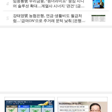
임종룡號 우리금융, ‘원더라이프’ 중심 시니
4
어 솔루션 확대…계열사 시너지 '관건' [금융
시니어 비즈니스 돋보기]
강태영號 농협은행, 연금·생활비도 월급처
5
럼…'급여ON'으로 주거래 문턱 낮춰 [은행권
머니무브 대응 전략]