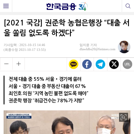
[2021 국감] 권준학 농협은행장 “대출 서
울 쏠림 없도록 하겠다”
기사입력 : 2021-10-15 14:46
임지윤 기자
dlawldbs20@fntimes.com
(최종수정 2021-10-17 13:55)
전체 대출 중 55% 서울‧경기에 쏠려
서울‧경기 대출 중 부동산 대출이 67%
최인호 의원 “지역 농민 불편 없도록 해야”
권준학 행장 “취급건수는 78%가 지방”