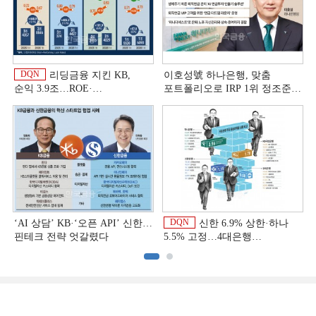
DQN
리딩금융 지킨 KB,
이호성號 하나은행, 맞춤
순익 3.9조…ROE·
포트폴리오로 IRP 1위 정조준
비용효율성까지 선두 [2026
[은행권 연금 방어전]
이
상반기 금융 리그테이블]
DQN
‘AI 상담’ KB·‘오픈 API’ 신한…
신한 6.9% 상한·하나
핀테크 전략 엇갈렸다
5.5% 고정…4대은행
중금리대출 승부수
이