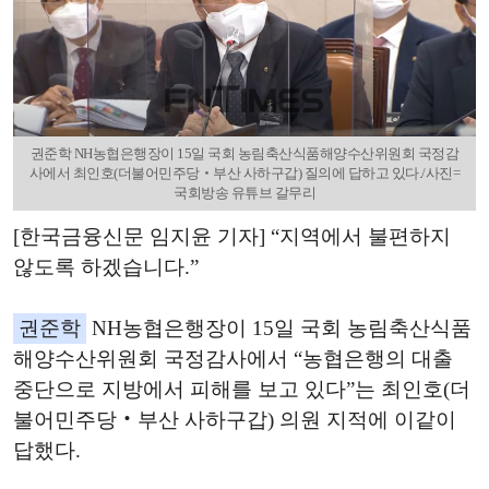
권준학 NH농협은행장이 15일 국회 농림축산식품해양수산위원회 국정감
사에서 최인호(더불어민주당‧부산 사하구갑) 질의에 답하고 있다./사진=
국회방송 유튜브 갈무리
[한국금융신문 임지윤 기자] “지역에서 불편하지
않도록 하겠습니다.”
권준학
NH농협은행장이 15일 국회 농림축산식품
해양수산위원회 국정감사에서 “농협은행의 대출
중단으로 지방에서 피해를 보고 있다”는 최인호(더
불어민주당‧부산 사하구갑) 의원 지적에 이같이
답했다.