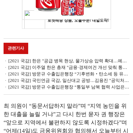
관련기사
[2021 국감] 한은 "공급 병목 현상, 물가상승 압력 확대…예상보다 지속 가능성 잠재"
[2021 국감] 이주열 한은 총재 "금융·경제여건 개선 맞춰 통화정책 완화 정도 조정"
[2021 국감] 방문규 수출입은행장 “기후변화‧탄소세 등 유념하겠다”
[2021 국감] 국민연금 국감, 일산대교 공방…김용진 "공익처분까지 이르지 않았으면"
[2021 국감] 방문규 수출입은행장 “통일부 남북 협력 사업은 집행 관여 안 해”
최 의원이 “동문서답하지 말라”며 “지역 농민을 위
한 대출을 늘릴 거냐”고 다시 한번 묻자 권 행장은
“앞으로 지역에서 불편하지 않도록 시정하겠다”며
“어제(14일)도 금융위원회와 협의해서 오늘부터 시