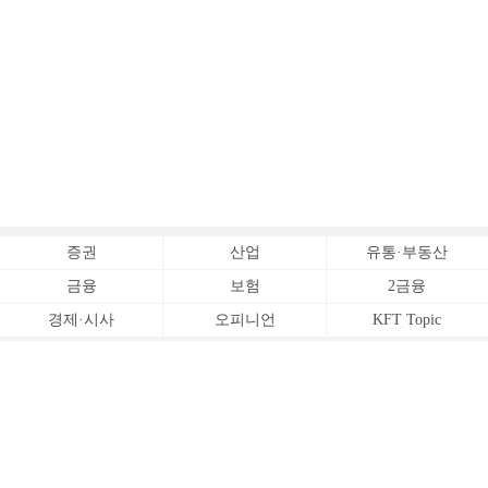
증권
산업
유통·부동산
금융
보험
2금융
경제·시사
오피니언
KFT Topic
전체서비스
Copyrightⓒ
한국금융신문 All Rights Reserved.