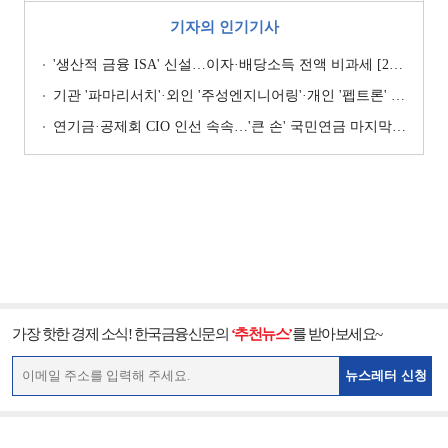
기자의 인기기사
'생산적 금융 ISA' 신설…이자·배당소득 전액 비과세 [2026 세제개편안]
기관 '파마리서치'·외인 '주성엔지니어링'·개인 '펩트론' 1위 [주간 코스닥 순매수- 2026년 7월27일~7월31일]
연기금·공제회 CIO 인선 속속…'큰 손' 국민연금 마지막 타자
가장 핫한 경제 소식! 한국금융신문의
‘추천뉴스’
를 받아보세요~
뉴스레터 신청