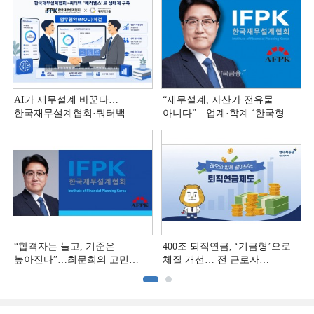
AI가 재무설계 바꾼다…
“재무설계, 자산가 전유물
한국재무설계협회·쿼터백
아니다”…업계·학계 ‘한국형
'베러웰스'로 생태계 구축
재무설계’ 논의 본격화
“합격자는 늘고, 기준은
400조 퇴직연금, ‘기금형’으로
높아진다”…최문희의 고민
체질 개선… 전 근로자
깊어지는 재무설계 시장
대상으로 확대