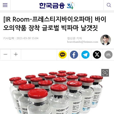
[IR Room-프레스티지바이오파마] 바이
오의약품 장착 글로벌 빅파마 날갯짓
기사입력 : 2021-03-30 15:04
정선은 기자
bravebambi@fntimes.com