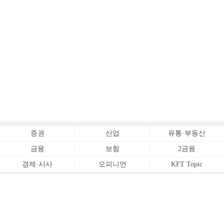
증권
산업
유통·부동산
금융
보험
2금융
경제·시사
오피니언
KFT Topic
전체서비스
Copyrightⓒ
한국금융신문 All Rights Reserved.