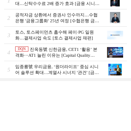
1
대…신탁수수료 2배 증가 효과 [금융 시니어
비즈니스 돋보기]
공적자금 상환에서 증권사 인수까지…수협
2
은행 '금융그룹화' 25년 여정 [수협은행 금융
그룹의 꿈①]
토스, 토스페이먼츠 흡수해 페이·PG 일원
3
화…결제사업 속도 [토스 결제사업 재편]
DQN
진옥동號 신한금융, CET1 ‘활용’ 본
4
격화···AT1 늘린 이유는 [Capital Quality
Review]
임종룡號 우리금융, ‘원더라이프’ 중심 시니
5
어 솔루션 확대…계열사 시너지 '관건' [금융
시니어 비즈니스 돋보기]