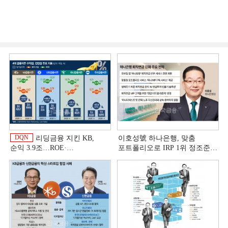
DQN
리딩금융 지킨 KB,
이호성號 하나은행, 맞춤
순익 3.9조…ROE·
포트폴리오로 IRP 1위 정조준
비용효율성까지 선두 [2026
[은행권 연금 방어전]
이
상반기 금융 리그테이블]