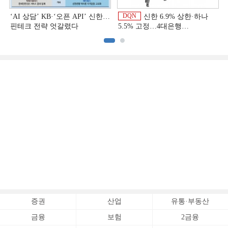
DQN
‘AI 상담’ KB·‘오픈 API’ 신한…
신한 6.9% 상한·하나
핀테크 전략 엇갈렸다
5.5% 고정…4대은행
중금리대출 승부수
이
증권
산업
유통·부동산
금융
보험
2금융