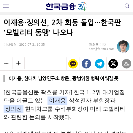
이재용·정의선, 2차 회동 돌입…한국판
'모빌리티 동맹' 나오나
기사입력 : 2020-07-21 10:35
곽호룡 기자
horr@fntimes.com
이재용, 현대차 남양연구소 방문...광범위한 협력 이뤄질 듯
[한국금융신문 곽호룡 기자] 한국 1, 2위 대기업집
단을 이끌고 있는
이재용
삼성전자 부회장과
정의선
현대차그룹 수석부회장이 미래 모빌리티
와 관련한 논의를 시작했다.