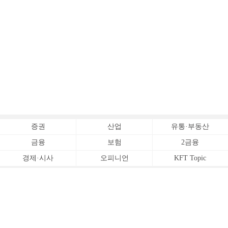
증권
산업
유통·부동산
금융
보험
2금융
경제·시사
오피니언
KFT Topic
전체서비스
Copyrightⓒ
한국금융신문 All Rights Reserved.