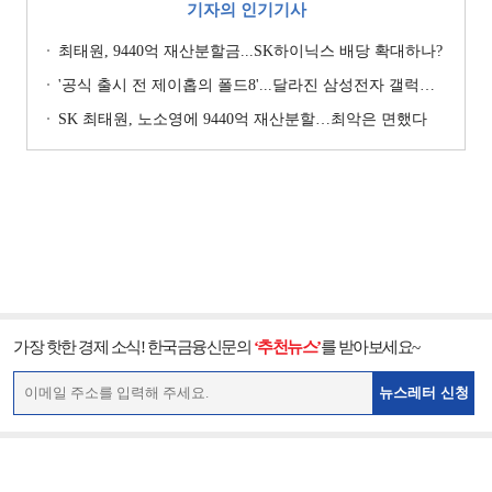
기자의 인기기사
최태원, 9440억 재산분할금...SK하이닉스 배당 확대하나?
'공식 출시 전 제이홉의 폴드8'...달라진 삼성전자 갤럭시 마케팅?
SK 최태원, 노소영에 9440억 재산분할…최악은 면했다
가장 핫한 경제 소식! 한국금융신문의
‘추천뉴스’
를 받아보세요~
뉴스레터 신청