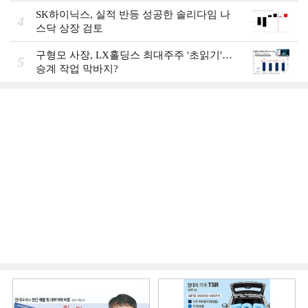
SK하이닉스, 실적 반등 성공한 솔리다임 나
4
스닥 상장 검토
구형모 사장, LX홀딩스 최대주주 '초읽기'…
5
승계 작업 막바지?