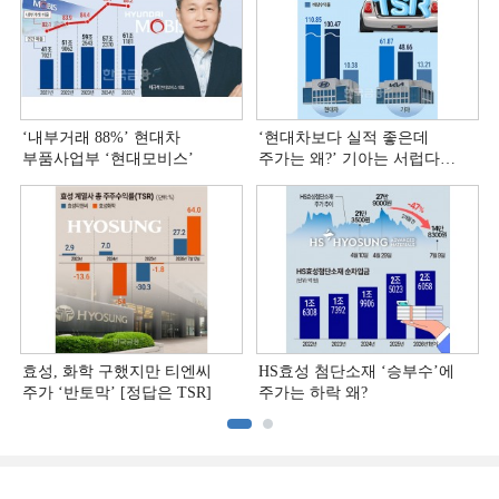
‘내부거래 88%ʼ 현대차
‘현대차보다 실적 좋은데
부품사업부 ‘현대모비스ʼ
주가는 왜?ʼ 기아는 서럽다
[정답은 TSR]
효성, 화학 구했지만 티엔씨
HS효성 첨단소재 ‘승부수’에
주가 ‘반토막’ [정답은 TSR]
주가는 하락 왜?