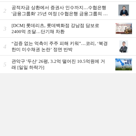
공적자금 상환에서 증권사 인수까지…수협은행
2
'금융그룹화' 25년 여정 [수협은행 금융그룹의 꿈
①]
[DCM] 롯데리츠, 롯데백화점 강남점 담보로
3
2400억 조달…단기채 차환
“검증 없는 억측이 주주 피해 키워”…코리, ‘북경
4
한미 미수채권 논란’ 정면 반박
관악구 '두산' 26평, 3.2억 떨어진 10.5억원에 거
5
래 [일일 하락가]