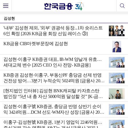
김성현
'내부' 김성현 제외, '외부' 권광석 등장...1차 숏리스트
6인 확정 [2026 KB금융 회장 선임 레이스 ③]
KB금융 CIB마켓부문장에 김성현
김성현·이홍구 KB증권 대표, IB-WM 양날개 유효…
세대교체 변수 [2025 CEO 인사 전망- KB금융]
KB증권 김성현·이홍구, 부동산PF 충당금 선제 반영
건전성 방어…3분기 누적순익 5024억원 [금융사 2025
3분기 실적]
[현지법인 인터뷰] 김성현 BNK캐피탈 카자흐스탄
법인장 “5년 내 총 자산 5000억원 달성할 것” [K-금융
글로벌 수익영토 확장]
김성현·이홍구號 KB증권, 충당금 반영 상반기 순이
익 3424억원…DCM 선도·WM자산 성장 [금융사 2025
상반기 실적]
이홍구·김성현號 KB증권, 1분기 영업익 2246억원…
주식거래 감소 영향권, S&T는 개선 [금융사 2025 1분