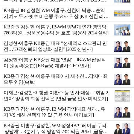
기 실적]
KB증권 IB 김성현-WM 이홍구, 신한에 낙승…순익
기여도 두 자릿수 비은행 주요사 위상 [KB-신한 리딩
금융 쟁패]
KB증권 김성현·이홍구, IB-WM 양날개 연간 영업익
7808억원…상품운용수익 등 호조 [금융사 2024 실적]
김성현·이홍구 KB증권 대표 "선제적 리스크관리 만
전…'고객신뢰의 일상화' 실천" [2025 신년사]
김성현·이홍구 KB증권 대표 '연임'…IB-WM 好실적
이 원동력(종합) [KB금융 계열사 CEO 인사]
KB증권 김성현·이홍구 대표이사 재추천…각자대표
모두 연임(속보)
이재근·김성현·이창권·이환주 등 인사 대상…‘취임 2
년차’ 양종희 회장 선택은 [연말 금융 인사 미리보기]
KB증권 김성현·이홍구, IB·WM 각자대표 성과…유
지 VS 쇄신 선택지 [연말 금융 인사 미리보기]
KB증권 이홍구·김성현, WM 성장·IB/트레이딩 두각
'양날개'…3분기 누적 영업익 7355억원 20%↑ [금융사