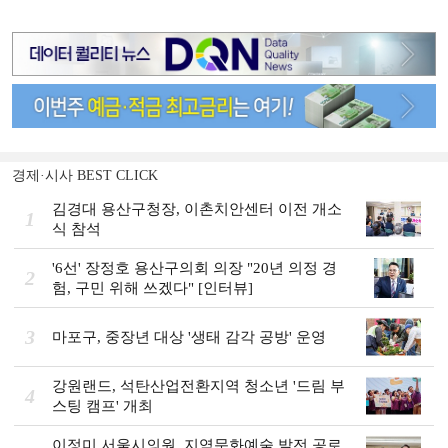
경제·시사 BEST CLICK
김경대 용산구청장, 이촌치안센터 이전 개소
1
식 참석
'6선' 장정호 용산구의회 의장 "20년 의정 경
2
험, 구민 위해 쓰겠다" [인터뷰]
3
마포구, 중장년 대상 '생태 감각 공방' 운영
강원랜드, 석탄산업전환지역 청소년 '드림 부
4
스팅 캠프' 개최
이정미 서울시의원, 지역문화예술 발전 공로