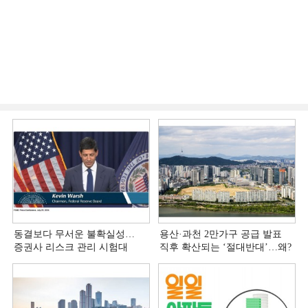
동결보다 무서운 불확실성…
용산·과천 2만가구 공급 발표
증권사 리스크 관리 시험대
직후 확산되는 ‘절대반대’…왜?