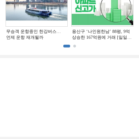
무승객 운항중인 한강버스…
용산구 ‘나인원한남’ 88평, 9억
언제 운항 재개될까
상승한 167억원에 거래 [일일
아파트 신고가]