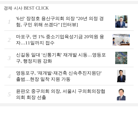
경제·시사 BEST CLICK
'6선' 장정호 용산구의회 의장 "20년 의정 경
1
험, 구민 위해 쓰겠다" [인터뷰]
마포구, 연 1% 중소기업육성기금 20억원 융
2
자…11일까지 접수
신길동 일대 '신통기획' 재개발 시동…영등포
3
구, 행정지원 강화
영등포구, '재개발·재건축 신속추진지원단'
4
출범…현장 밀착 지원 가동
윤판오 중구의회 의장, 서울시 구의회의장협
5
의회 회장 선출