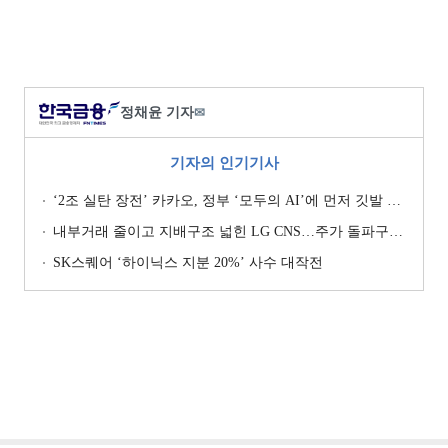
정채윤 기자
✉
기자의 인기기사
‘2조 실탄 장전’ 카카오, 정부 ‘모두의 AI’에 먼저 깃발 꽂은 셈법
내부거래 줄이고 지배구조 넓힌 LG CNS…주가 돌파구는 ‘RX’ [기업지배구조 보고서]
SK스퀘어 ‘하이닉스 지분 20%’ 사수 대작전