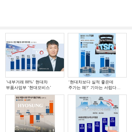
‘내부거래 88%ʼ 현대차
‘현대차보다 실적 좋은데
부품사업부 ‘현대모비스ʼ
주가는 왜?ʼ 기아는 서럽다
[정답은 TSR]