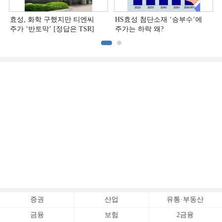
효성, 화학 구했지만 티엔씨
HS효성 첨단소재 ‘승부수’에
주가 ‘반토막’ [정답은 TSR]
주가는 하락 왜?
증권
산업
유통·부동산
금융
보험
2금융