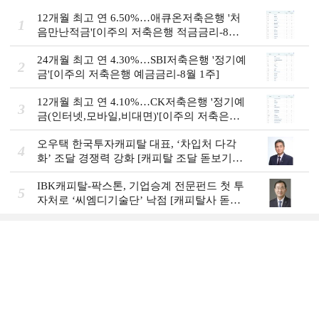
12개월 최고 연 6.50%…애큐온저축은행 '처
1
음만난적금'[이주의 저축은행 적금금리-8월
1주]
24개월 최고 연 4.30%…SBI저축은행 '정기예
2
금'[이주의 저축은행 예금금리-8월 1주]
12개월 최고 연 4.10%…CK저축은행 '정기예
3
금(인터넷,모바일,비대면)'[이주의 저축은행
예금금리-8월 1주]
오우택 한국투자캐피탈 대표, ‘차입처 다각
4
화ʼ 조달 경쟁력 강화 [캐피탈 조달 돋보기
(12)]
IBK캐피탈-팍스톤, 기업승계 전문펀드 첫 투
5
자처로 ‘씨엠디기술단’ 낙점 [캐피탈사 돋보
기]