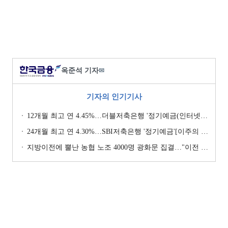
옥준석 기자
✉
기자의 인기기사
12개월 최고 연 4.45%…더블저축은행 '정기예금(인터넷뱅킹, 스마트뱅킹)' [이주의 저축은행 예금금리-7월 4주]
24개월 최고 연 4.30%…SBI저축은행 '정기예금'[이주의 저축은행 예금금리-8월 1주]
지방이전에 뿔난 농협 노조 4000명 광화문 집결…"이전 강요 시 금융노조 총파업 불사" [막 오른 금융권 하투(夏鬪)]