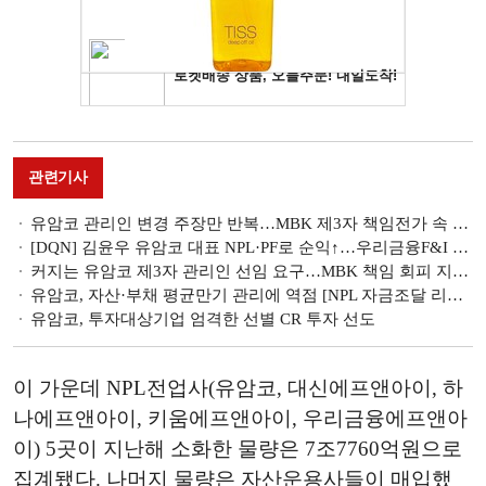
관련기사
유암코 관리인 변경 주장만 반복…MBK 제3자 책임전가 속 직원 피해만 가중 [홈플러스 리스크 불똥 튄 유암코]
[DQN] 김윤우 유암코 대표 NPL·PF로 순익↑…우리금융F&I 충당금 급증에 적자 전환 [금융사 2026 1분기 리그테이블]
커지는 유암코 제3자 관리인 선임 요구…MBK 책임 회피 지적 잇따라 [홈플러스 리스크 불똥 튄 유암코]
유암코, 자산·부채 평균만기 관리에 역점 [NPL 자금조달 리포트]
유암코, 투자대상기업 엄격한 선별 CR 투자 선도
이 가운데 NPL전업사(유암코, 대신에프앤아이, 하
나에프앤아이, 키움에프앤아이, 우리금융에프앤아
이) 5곳이 지난해 소화한 물량은 7조7760억원으로
집계됐다. 나머지 물량은 자산운용사들이 매입했