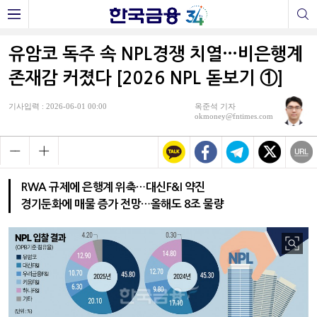
유암코 독주 속 NPL경쟁 치열…비은행계
존재감 커졌다 [2026 NPL 돋보기 ①]
기사입력 : 2026-06-01 00:00
옥준석 기자
okmoney@fntimes.com
RWA 규제에 은행계 위축…대신F&I 약진
경기둔화에 매물 증가 전망…올해도 8조 물량