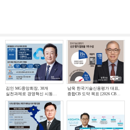
김인 MG중앙회장, 38개
남욱 한국기술신용평가 대표,
실천과제로 경영혁신 시동
종합CB 도약 목표 [2026 CB사
[상호금융 경영혁신 진단 ①]
하반기 전략 ③]