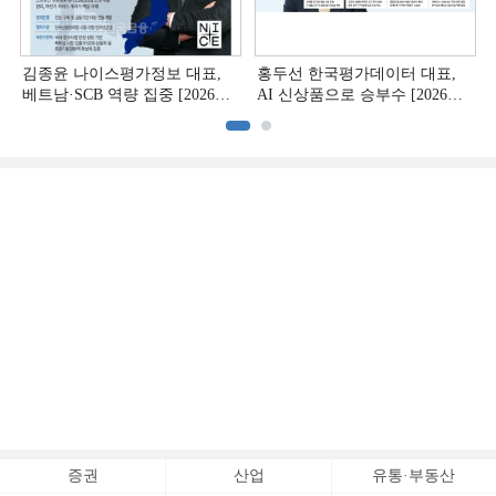
김종윤 나이스평가정보 대표,
홍두선 한국평가데이터 대표,
베트남·SCB 역량 집중 [2026
AI 신상품으로 승부수 [2026
CB사 하반기 전략 ②]
CB사 하반기 전략 ①]
증권
산업
유통·부동산