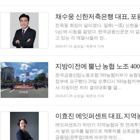
진옥동 회장이 달라졌다. 일류(一流) 신한을 강
Up)'에 시동을 걸었다. 한국금융신문은 이 
고 있는 각 계열사들의 전...
2026-07-31 금요일 | 옥준석 기자
전국금융산업노동조합 NH농협지부가 농협중
정부에 요구했다.29일 오후12시 NH농협지
사 지방이전 저지 결의대회'를 열...
2026-07-29 수요일 | 옥준석 기자
에잇퍼센트가 하반기 지역농협과 첫 연계투
서 쌓은 성과를 발판으로 제휴처를 상호금융
금융업(온투업)계에 따르면 에잇...