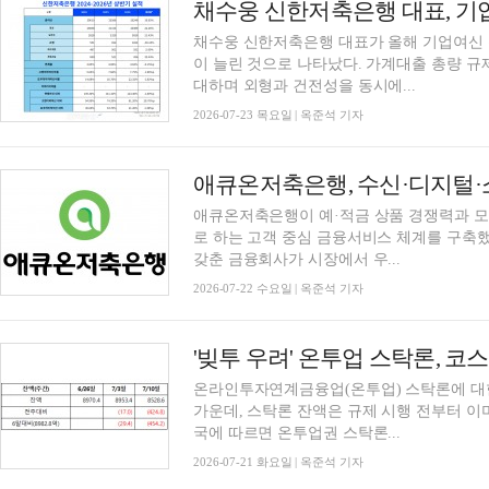
채수웅 신한저축은행 대표가 올해 기업여신 
이 늘린 것으로 나타났다. 가계대출 총량 
대하며 외형과 건전성을 동시에...
2026-07-23 목요일 | 옥준석 기자
애큐온저축은행이 예·적금 상품 경쟁력과 모
로 하는 고객 중심 금융서비스 체계를 구축
갖춘 금융회사가 시장에서 우...
2026-07-22 수요일 | 옥준석 기자
온라인투자연계금융업(온투업) 스탁론에 대
가운데, 스탁론 잔액은 규제 시행 전부터 이
국에 따르면 온투업권 스탁론...
2026-07-21 화요일 | 옥준석 기자