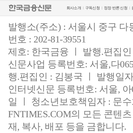
회사소개
구독신청
정정·반론 신청
발행소(주소) : 서울시 중구 
번호 : 202-81-39551
제호: 한국금융 ㅣ 발행.편집인 : 
신문사업 등록번호: 서울,다0655
행.편집인 : 김봉국 ㅣ 발행일자:
인터넷신문 등록번호: 서울, 아03
일 ㅣ 청소년보호책임자 : 문수
FNTIMES.COM의 모든 콘텐
재, 복사, 배포 등을 금합니다.