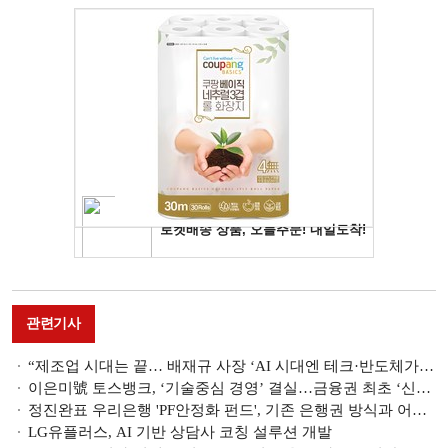
관련기사
“제조업 시대는 끝… 배재규 사장 ‘AI 시대엔 테크·반도체가 핵심 광(鑛)’”
이은미號 토스뱅크, ‘기술중심 경영’ 결실…금융권 최초 ‘신분증 진위확인 소프트웨어’ 부수업무 승인
정진완표 우리은행 'PF안정화 펀드', 기존 은행권 방식과 어떻게 다를까 [은행은 지금]
LG유플러스, AI 기반 상담사 코칭 설루션 개발