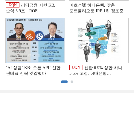
DQN
리딩금융 지킨 KB,
이호성號 하나은행, 맞춤
순익 3.9조…ROE·
포트폴리오로 IRP 1위 정조준
비용효율성까지 선두 [2026
[은행권 연금 방어전]
이
상반기 금융 리그테이블]
DQN
‘AI 상담’ KB·‘오픈 API’ 신한…
신한 6.9% 상한·하나
핀테크 전략 엇갈렸다
5.5% 고정…4대은행
중금리대출 승부수
이