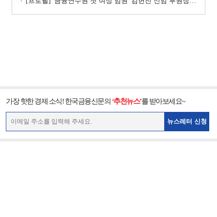
[프로필] '금융연수원 첫 여성 임원' 김헌진 신임 부원장···교육·디지털·기획 '올라운더'
가장 핫한 경제 소식! 한국금융신문의
‘추천뉴스’
를 받아보세요~
뉴스레터 신청