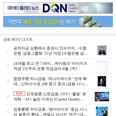
금융 BEST CLICK
공적자금 상환에서 증권사 인수까지…수협
1
은행 '금융그룹화' 25년 여정 [수협은행 금융
그룹의 꿈①]
24개월 최고 연 7.00%…케이뱅크 '마이키즈
2
적금' [이주의 은행 적금금리-8월 2주]
함영주號 하나금융, '하나더넥스트‘ 연계 확
3
대…신탁수수료 2배 증가 효과 [금융 시니어
비즈니스 돋보기]
DQN
진옥동號 신한금융, CET1 ‘활용’ 본
4
격화···AT1 늘린 이유는 [Capital Quality
Review]
임종룡號 우리금융, ‘원더라이프’ 중심 시니
5
어 솔루션 확대…계열사 시너지 '관건' [금융