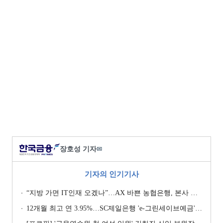
장호성 기자
✉
기자의 인기기사
“지방 가면 IT인재 오겠나”…AX 바쁜 농협은행, 본사 이전설에 ‘긴장’ [막 오른 금융권 하투(夏鬪)]
12개월 최고 연 3.95%…SC제일은행 'e-그린세이브예금' [이주의 은행 예금금리-8월 1주]