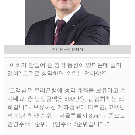
정진완 우리은행장
“
아빠가 만들어 준 청약 통장이 있다는데 얼마
있어
?
그걸로 청약하면 순위는 얼마야
?”
“
고객님은 우리은행에 청약 계좌를 보유하고 계
시네요
.
총 납입금액은
500
만원
,
납입회차는
50
회입니다
.
보유하신 계좌정보에 따르면
,
고객님
의 예상 청약 순위는 서울특별시
85
㎡
기준으로
민영주택
1
순위
,
국민주택
2
순위입니다
.”