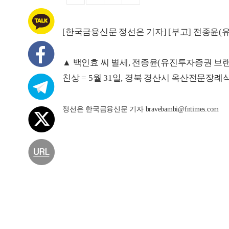
[한국금융신문 정선은 기자] [부고] 전종윤
▲ 백인효 씨 별세, 전종윤(유진투자증권 
친상 = 5월 31일, 경북 경산시 옥산전문장례식장
정선은 한국금융신문 기자 bravebambi@fntimes.com