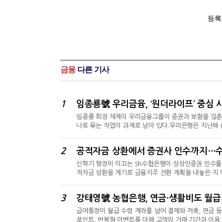
금융
다른 기사
1
임종룡 회장 체제의 우리금융그룹이 증권과 보험을 갖춘
나로 묶는 작업이 과제로 남아 있다.우리은행은 지난해 
하고 있으나, 동양생명·ABL생명과 우리투자증권까지 
시니어 금융상품 라인업을 확대하고 중장기적으로 실버타
2
은행의 고객 기반과 보험사의 건강·간병 역량, 증권사의
신학기 행장이 이끄는 Sh수협은행이 상상인증권 인수를 
적자금 상환을 계기로 금융지주 전환 계획을 내놓은 지 
만이다.금융권에 따르면 수협은행은 상상인증권 인수를 
직 공개되지 않았지만, 거래가 성사되면 수협은행은 은
3
별 증권사 매입을 넘어 2022년부터 이어져 온 수협의
급여통장이 월급 수령 계좌를 넘어 결제와 저축, 연금 
포인트, 반복형 이벤트를 더해 고객의 거래 기간과 이용