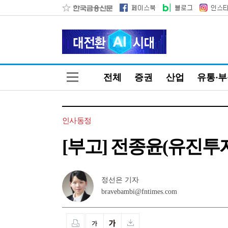
전체
증권
산업
유통·
인사동정
[부고] 전종윤(유진
정선은 기자
bravebambi@fntimes.com