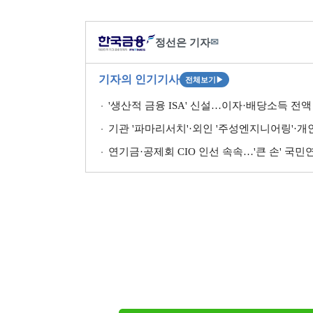
정선은 기자
✉
기자의 인기기사
전체보기
▶
'생산적 금융 ISA' 신설…이자·배당소득 전액 
기관 '파마리서치'·외인 '주성엔지니어링'·개인 '펩
연기금·공제회 CIO 인선 속속…'큰 손' 국