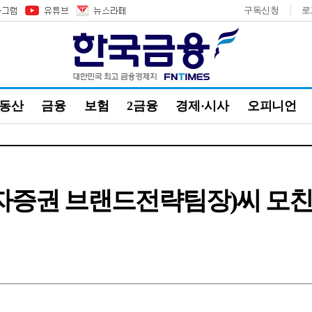
구독신청
로
부동산
금융
보험
2금융
경제·시사
오피니언
투자증권 브랜드전략팀장)씨 모