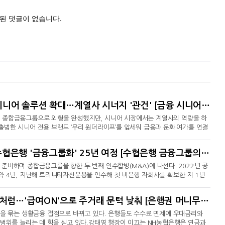
임종룡號 우리금융, ‘원더라이프’ 중심 시니어 솔루션 확대…계열사 시너지 '관건' [금융 시니어 비즈니스 돋보기]
 종합금융그룹으로 외형을 완성했지만, 시니어 시장에서는 계열사의 역량을 하
출범한 시니어 전용 브랜드 ‘우리 원더라이프’를 앞세워 금융과 문화·여가를 연결
포괄하는 그룹 차원의 시니어 통합 솔루션은 아직 나오지 않았다.우리금융이 추후
운 등 주거 편의사업까지 연결하는 구상을 검토하고 있는 만큼, 향후 성패는
공적자금 상환에서 증권사 인수까지…수협은행 '금융그룹화' 25년 여정 [수협은행 금융그룹의 꿈①]
 자산운용 기능을 하나의 고객 여정으로 묶
준비하며 종합금융그룹을 향한 두 번째 인수합병(M&A)에 나선다. 2022년 공
약 4년, 지난해 트리니티자산운용을 인수해 첫 비은행 자회사를 확보한 지 1년
위한 작업을 진행하고 있는 것으로 파악됐다. 구체적인 인수 구조와 가격은 아
행과 자산운용에 이어 증권업까지 사업 영역을 넓히게 된다.이번 인수 추진은 개
강태영號 농협은행, 연금·생활비도 월급처럼…'급여ON'으로 주거래 문턱 낮춰 [은행권 머니무브 대응 전략]
 금융지주 구상을 다시 궤도에 올리는 거래라는 의의
등을 묶는 생활금융 접점으로 바뀌고 있다. 은행들도 수수료 면제에 우대금리와
 범위를 늘리는 데 힘을 싣고 있다.강태영 행장이 이끄는 NH농협은행은 연금과