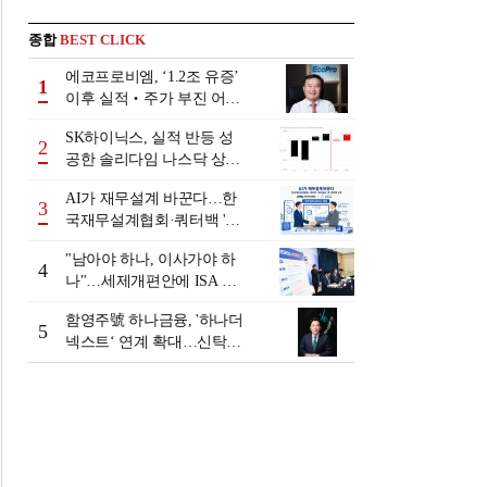
종합
BEST CLICK
에코프로비엠, ‘1.2조 유증’
1
이후 실적‧주가 부진 어쩌
나
SK하이닉스, 실적 반등 성
2
공한 솔리다임 나스닥 상장
검토
AI가 재무설계 바꾼다…한
3
국재무설계협회·쿼터백 '베
러웰스'로 생태계 구축
"남아야 하나, 이사가야 하
4
나"…세제개편안에 ISA 투
자자 셈법 복잡
함영주號 하나금융, '하나더
5
넥스트‘ 연계 확대…신탁수
수료 2배 증가 효과 [금융 시
니어 비즈니스 돋보기]