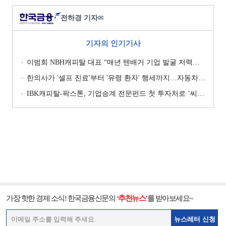
전하경 기자
✉
기자의 인기기사
이범희 NBH캐피탈 대표 “매년 텐배거 기업 발굴 저력…올해 ROE 20% 목표”
한의사가 '셀프 진료'부터 '유령 환자' 행세까지…자동차보험 악용 심각 [경상환자 8주룰 도입 초읽기]
IBK캐피탈-팍스톤, 기업승계 전문펀드 첫 투자처로 ‘씨엠디기술단’ 낙점 [캐피탈사 돋보기]
가장 핫한 경제 소식! 한국금융신문의
‘추천뉴스’
를 받아보세요~
뉴스레터 신청