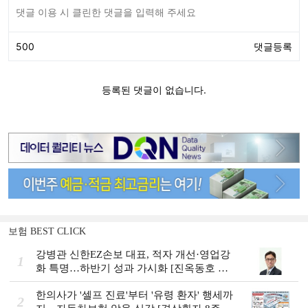
보험 BEST CLICK
강병관 신한EZ손보 대표, 적자 개선·영업강
1
화 특명…하반기 성과 가시화 [진옥동호 신
한금융, 부스트업 점검]
한의사가 '셀프 진료'부터 '유령 환자' 행세까
2