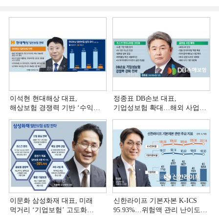
이석현 현대해상 대표,
정종표 DB손보 대표,
해상보험 경쟁력 기반 ‘수익
기업성보험 확대…해외 사업
다변화ʼ [손보사 일반보험 전략
다변화 [손보사 일반보험 전략
(3)]
(2)]
이문화 삼성화재 대표, 미래
신한라이프 기본자본 K-ICS
먹거리 ‘기업보험’ 고도화
95.93%…위험액 관리 난이도