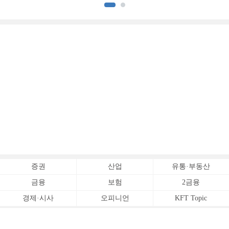
[손보사 일반보험 전략 (1)]
상승 [보험사 기본자본 점검]
증권
산업
유통·부동산
금융
보험
2금융
경제·시사
오피니언
KFT Topic
전체서비스