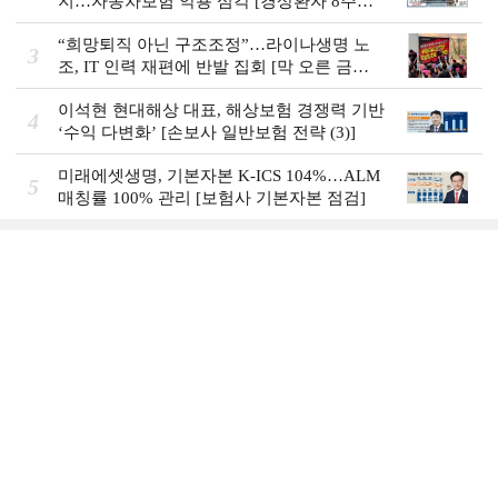
지…자동차보험 악용 심각 [경상환자 8주룰
도입 초읽기]
“희망퇴직 아닌 구조조정”…라이나생명 노
3
조, IT 인력 재편에 반발 집회 [막 오른 금융
권 하투(夏鬪)]
이석현 현대해상 대표, 해상보험 경쟁력 기반
4
‘수익 다변화ʼ [손보사 일반보험 전략 (3)]
미래에셋생명, 기본자본 K-ICS 104%…ALM
5
매칭률 100% 관리 [보험사 기본자본 점검]