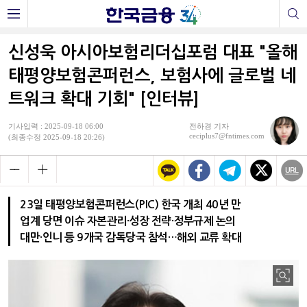
신성욱 아시아보험리더십포럼 대표 "올해
태평양보험콘퍼런스, 보험사에 글로벌 네
트워크 확대 기회" [인터뷰]
기사입력 : 2025-09-18 06:00
전하경 기자
ceciplus7@fntimes.com
(최종수정 2025-09-18 20:26)
23일 태평양보험콘퍼런스(PIC) 한국 개최 40년 만
업계 당면 이슈 자본관리·성장 전략·정부규제 논의
대만·인니 등 9개국 감독당국 참석…해외 교류 확대