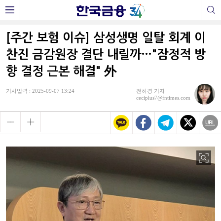
[주간 보험 이슈] 삼성생명 일탈 회계 이
찬진 금감원장 결단 내릴까…"잠정적 방
향 결정 근본 해결" 外
기사입력 : 2025-09-07 13:24
전하경 기자
ceciplus7@fntimes.com