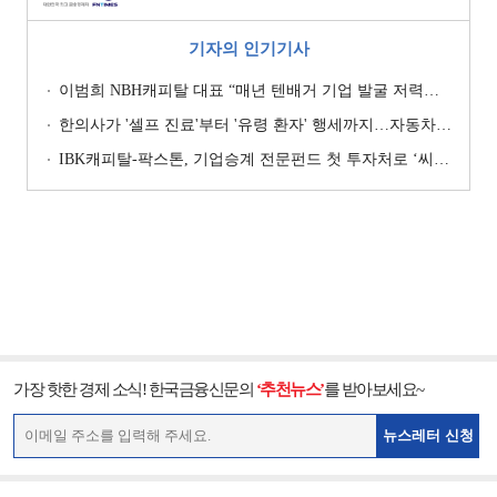
기자의 인기기사
이범희 NBH캐피탈 대표 “매년 텐배거 기업 발굴 저력…올해 ROE 20% 목표”
한의사가 '셀프 진료'부터 '유령 환자' 행세까지…자동차보험 악용 심각 [경상환자 8주룰 도입 초읽기]
IBK캐피탈-팍스톤, 기업승계 전문펀드 첫 투자처로 ‘씨엠디기술단’ 낙점 [캐피탈사 돋보기]
가장 핫한 경제 소식! 한국금융신문의
‘추천뉴스’
를 받아보세요~
뉴스레터 신청