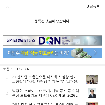
보험 BEST CLICK
AI 신사업 보험연수원 이사회 사실상 연기…
1
보험업계 "사업 타당성 검증 부족" [보험연수
원 AI사업 논란]
박경원 iM라이프 대표, 장기납 종신 등 수익
2
중심 포트폴리오 재편에 CSM 제고 [2026 금
융사 상반기 실적]
“희망퇴직 아닌 구조조정”…라이나생명 노