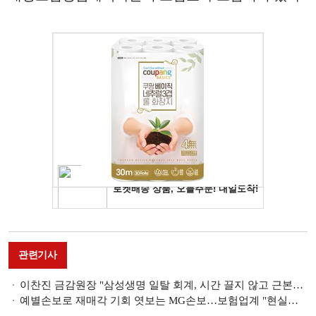
관련기사
이찬진 금감원장 "삼성생명 일탈 회계, 시간 끌지 않고 근본적인 해결할 것" [금감원장-금융사 CEO 간담회]
예별손보로 재매각 기회 엿보는 MG손보…보험업계 "현실적으로 불가능" [MG손보 폐업]