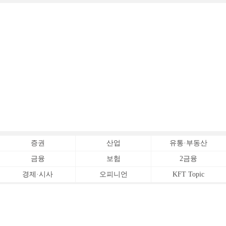
증권
산업
유통·부동산
금융
보험
2금융
경제·시사
오피니언
KFT Topic
전체서비스
Copyrightⓒ
한국금융신문 All Rights Reserved.