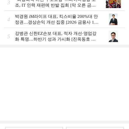
3
조, IT 인력 재편에 반발 집회 [막 오른 금융
권 하투(夏鬪)]
박경원 iM라이프 대표, 킥스비율 200%대 안
4
정권…경상손익 개선 집중 [2026 금융사 1분
기 실적]
강병관 신한EZ손보 대표, 적자 개선·영업강
5
화 특명…하반기 성과 가시화 [진옥동호 신
한금융, 부스트업 점검]