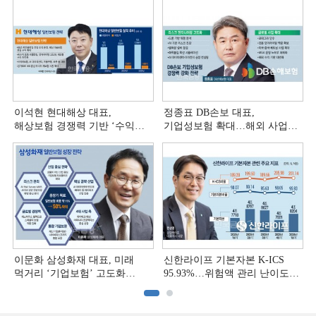
이석현 현대해상 대표,
정종표 DB손보 대표,
해상보험 경쟁력 기반 ‘수익
기업성보험 확대…해외 사업
다변화ʼ [손보사 일반보험 전략
다변화 [손보사 일반보험 전략
(3)]
(2)]
이문화 삼성화재 대표, 미래
신한라이프 기본자본 K-ICS
먹거리 ‘기업보험’ 고도화
95.93%…위험액 관리 난이도
[손보사 일반보험 전략 (1)]
상승 [보험사 기본자본 점검]