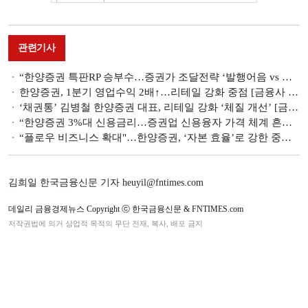
관련기사
“한양증권 특판RP 승부수…증권가 조달전략 ‘발행어음 vs 리테일’ 양극화”
한양증권, 1분기 영업수익 2배↑…리테일 강화 중점 [금융사 2026 1분기 실적]
‘채권통’ 김병철 한양증권 대표, 리테일 강화 ‘체질 개선’ [금투업계 CEO열전 (46)]
“한양증권 3%대 신용금리…증권업 신용융자 가격 체계 흔들다"
“플로우 비즈니스 확대"…한양증권, ‘자본 효율’로 강한 중형사 선언
김희일 한국금융신문 기자 heuyil@fntimes.com
데일리 금융경제뉴스 Copyright ⓒ 한국금융신문 & FNTIMES.com
저작권법에 의거 상업적 목적의 무단 전재, 복사, 배포 금지