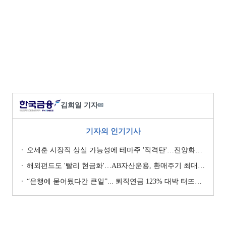
김희일 기자
✉
기자의 인기기사
오세훈 시장직 상실 가능성에 테마주 '직격탄'…진양화학 하한가
해외펀드도 '빨리 현금화'…AB자산운용, 환매주기 최대 3일 단축
“은행에 묻어뒀다간 큰일”... 퇴직연금 123% 대박 터뜨린 곳 어디?