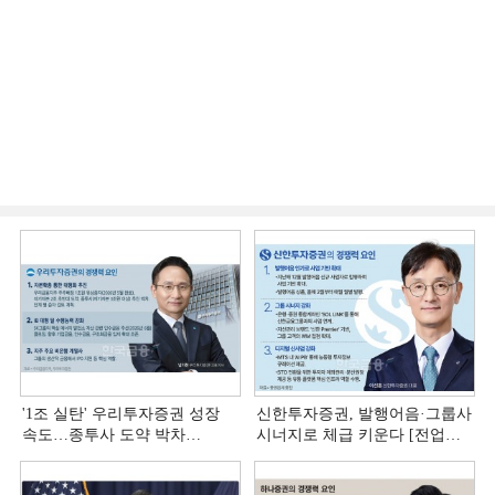
'1조 실탄' 우리투자증권 성장
신한투자증권, 발행어음·그룹사
속도…종투사 도약 박차
시너지로 체급 키운다 [전업계
[전업계 추격하는 은행계
추격하는 은행계 증권사 (4)]
증권사 (5)]