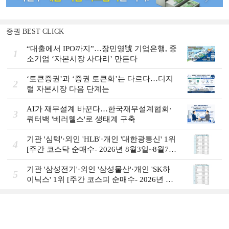
증권 BEST CLICK
“대출에서 IPO까지”…장민영號 기업은행, 중
1
소기업 ‘자본시장 사다리’ 만든다
‘토큰증권’과 ‘증권 토큰화’는 다르다…디지
2
털 자본시장 다음 단계는
AI가 재무설계 바꾼다…한국재무설계협회·
3
쿼터백 '베러웰스'로 생태계 구축
기관 '심텍'·외인 'HLB'·개인 '대한광통신' 1위
4
[주간 코스닥 순매수- 2026년 8월3일~8월7
일]
기관 '삼성전기'·외인 '삼성물산'·개인 'SK하
5
이닉스' 1위 [주간 코스피 순매수- 2026년 8
월3일~8월7일]