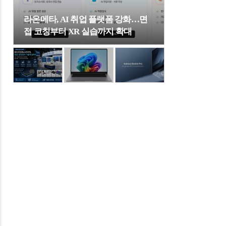
라온메타, AI 취업 플랫폼 강화…면
접 코칭부터 XR 실습까지 확대