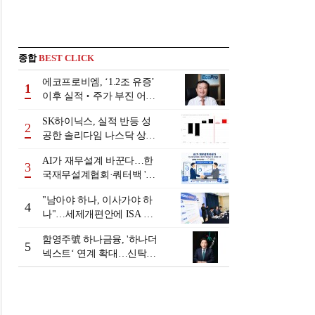
종합
BEST CLICK
에코프로비엠, ‘1.2조 유증’
1
이후 실적‧주가 부진 어쩌
나
SK하이닉스, 실적 반등 성
2
공한 솔리다임 나스닥 상장
검토
AI가 재무설계 바꾼다…한
3
국재무설계협회·쿼터백 '베
러웰스'로 생태계 구축
"남아야 하나, 이사가야 하
4
나"…세제개편안에 ISA 투
자자 셈법 복잡
함영주號 하나금융, '하나더
5
넥스트‘ 연계 확대…신탁수
수료 2배 증가 효과 [금융 시
니어 비즈니스 돋보기]