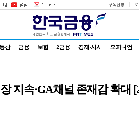
구독신청
로
부동산
금융
보험
2금융
경제·시사
오피니언
 지속·GA채널 존재감 확대 [2