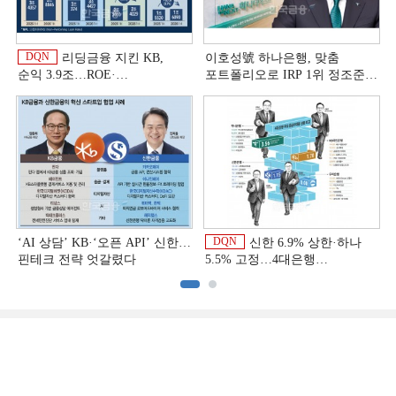
DQN
리딩금융 지킨 KB,
이호성號 하나은행, 맞춤
순익 3.9조…ROE·
포트폴리오로 IRP 1위 정조준
비용효율성까지 선두 [2026
[은행권 연금 방어전]
이
상반기 금융 리그테이블]
DQN
‘AI 상담’ KB·‘오픈 API’ 신한…
신한 6.9% 상한·하나
핀테크 전략 엇갈렸다
5.5% 고정…4대은행
중금리대출 승부수
이