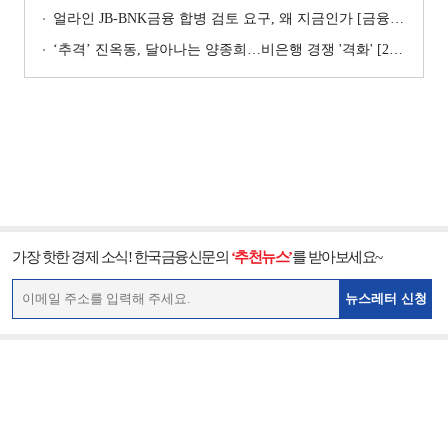
얼라인 JB-BNK금융 합병 검토 요구, 왜 지금인가 [금융지주는 지금]
‘추격ʼ 진옥동, 달아나는 양종희…비은행 경쟁 '격화' [2026 금융사 상반기 리그테이블]
가장 핫한 경제 소식! 한국금융신문의
‘추천뉴스’
를 받아보세요~
뉴스레터 신청