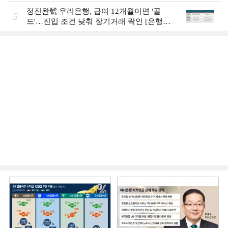
Review]]
정진완號 우리은행, 급여 12개월이면 '골
5
드'…진입 조건 낮춰 장기거래 락인 [은행권
머니무브 대응 전략]