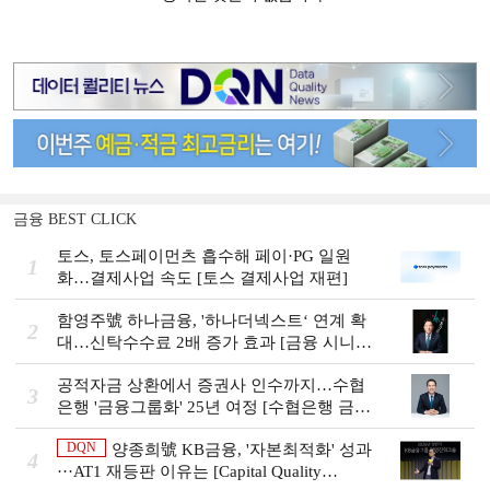
금융 BEST CLICK
토스, 토스페이먼츠 흡수해 페이·PG 일원
1
화…결제사업 속도 [토스 결제사업 재편]
함영주號 하나금융, '하나더넥스트‘ 연계 확
2
대…신탁수수료 2배 증가 효과 [금융 시니어
비즈니스 돋보기]
공적자금 상환에서 증권사 인수까지…수협
3
은행 '금융그룹화' 25년 여정 [수협은행 금융
그룹의 꿈①]
DQN
양종희號 KB금융, '자본최적화' 성과
4
···AT1 재등판 이유는 [Capital Quality