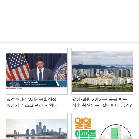
동결보다 무서운 불확실성…
용산·과천 2만가구 공급 발표
증권사 리스크 관리 시험대
직후 확산되는 ‘절대반대’…왜?