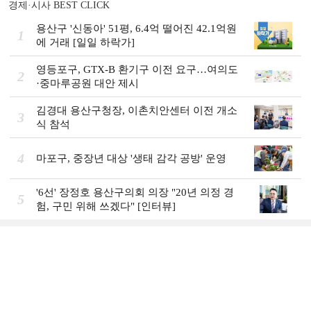
경제·시사 BEST CLICK
용산구 '신동아' 51평, 6.4억 떨어진 42.1억원
1
에 거래 [일일 하락가]
영등포구, GTX-B 환기구 이전 요구…여의도
2
·중마루공원 대안 제시
김경대 용산구청장, 이촌치안센터 이전 개소
3
식 참석
4
마포구, 중장년 대상 '생태 감각 공방' 운영
'6선' 장정호 용산구의회 의장 "20년 의정 경
5
험, 구민 위해 쓰겠다" [인터뷰]