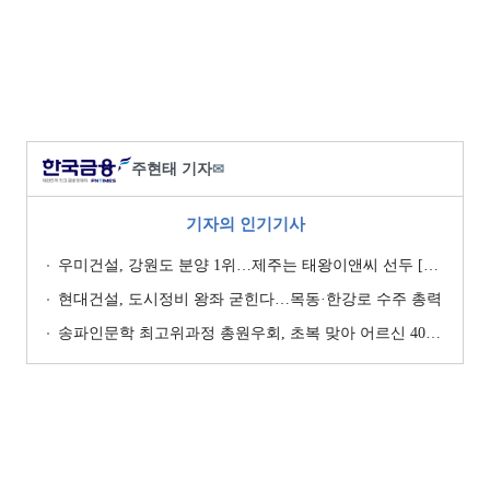
주현태 기자
✉
기자의 인기기사
우미건설, 강원도 분양 1위…제주는 태왕이앤씨 선두 [이 지역 분양왕-강원·제주]
현대건설, 도시정비 왕좌 굳힌다…목동·한강로 수주 총력
송파인문학 최고위과정 총원우회, 초복 맞아 어르신 400명에 삼계탕 나눔