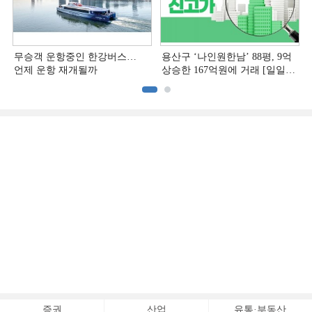
무승객 운항중인 한강버스…
용산구 ‘나인원한남’ 88평, 9억
언제 운항 재개될까
상승한 167억원에 거래 [일일
아파트 신고가]
증권
산업
유통·부동산