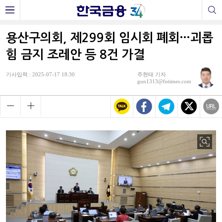
용산구의회, 제299회 임시회 폐회…괴롭
힘 금지 조레안 등 8건 가결
기사입력 : 2025-07-17 18:30
주현태 기자
gun1313@fntimes.com