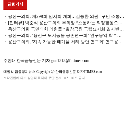
관련기사
용산구의회, 제299회 임시회 개회…김송환 의원 "구민 소통없는 효창공원 국립묘지화 반대"
[인터뷰] 백준석 용산구의회 부의장 “소통하는 의정활동으로 구민 삶의 질 높일 것”
용산구의회 국민의힘 의원들 “효창공원 국립묘지화 결사반대”
용산구의회, ‘용산구 도시동물 공존연구회’ 연구용역 착수보고회 개최
용산구의회, '지속 가능한 폐기물 처리 방안 연구회' 연구용역 착수보고회 개최
주현태 한국금융신문 기자 gun1313@fntimes.com
데일리 금융경제뉴스 Copyright ⓒ 한국금융신문 & FNTIMES.com
저작권법에 의거 상업적 목적의 무단 전재, 복사, 배포 금지