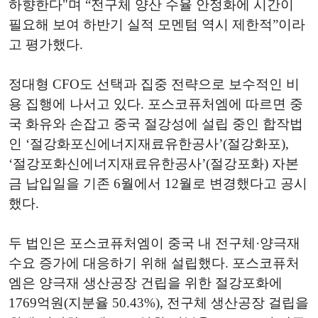
하향한다"며 “전구체 양산 수율 안정화에 시간이
필요해 보여 하반기 실적 모멘텀 역시 제한적”이라
고 평가했다.
정대형 CFO도 선택과 집중 전략으로 보수적인 비
용 집행에 나서고 있다. 포스코퓨처엠에 따르면 중
국 화유와 손잡고 중국 절강성에 설립 중인 합작법
인 ‘절강화포신에너지재료유한공사’(절강화포),
‘절강포화신에너지재료유한공사’(절강포화) 자본
금 납입일을 기존 6월에서 12월로 변경했다고 공시
했다.
두 법인은 포스코퓨처엠이 중국 내 전구체·양극재
수요 증가에 대응하기 위해 설립했다. 포스코퓨처
엠은 양극재 생산공장 건립을 위한 절강포화에
1769억원(지분율 50.43%), 전구체 생산공장 걸립을