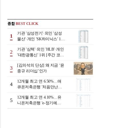
종합
BEST CLICK
기관 '삼성전기'·외인 '삼성
1
물산'·개인 'SK하이닉스' 1위
[주간 코스피 순매수- 2026
기관 '심텍'·외인 'HLB'·개인
년 8월3일~8월7일]
2
'대한광통신' 1위 [주간 코스
닥 순매수- 2026년 8월3일~8
[김의석의 단상] 왜 지금 ‘윤
월7일]
3
종규 리더십’인가
12개월 최고 연 6.50%…애
4
큐온저축은행 '처음만난적
금'[이주의 저축은행 적금금
12개월 최고 연 4.10%…유
리-8월 2주]
5
니온저축은행 'e-정기예
금'[이주의 저축은행 예금금
리-8월 2주]