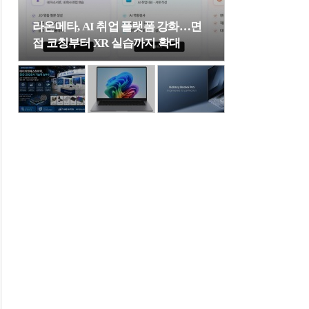
라온메타, AI 취업 플랫폼 강화…면
접 코칭부터 XR 실습까지 확대