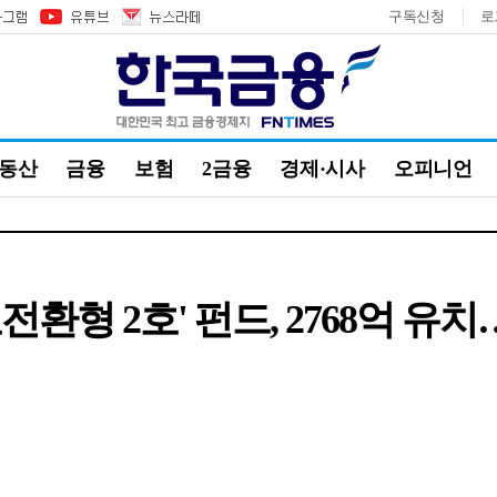
구독신청
로
부동산
금융
보험
2금융
경제·시사
오피니언
표전환형 2호' 펀드, 2768억 