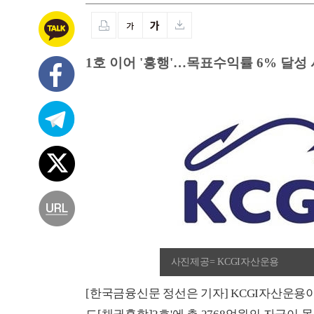
1호 이어 '흥행'…목표수익률 6% 달성
사진제공= KCGI자산운용
[한국금융신문 정선은 기자] KCGI자산운용이