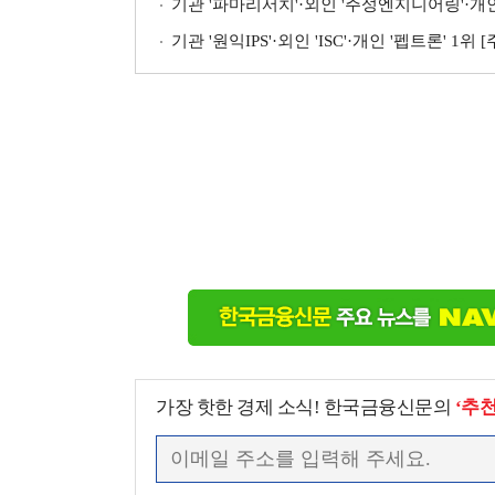
기관 '파마리서치'·외인 '주성엔지니어링'·개인 '펩
기관 '원익IPS'·외인 'ISC'·개인 '펩트론' 1위
가장 핫한 경제 소식! 한국금융신문의
‘추