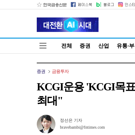
전체
증권
산업
유통·
증권
금융투자
KCGI운용 'KCGI목
최대"
정선은 기자
bravebambi@fntimes.com