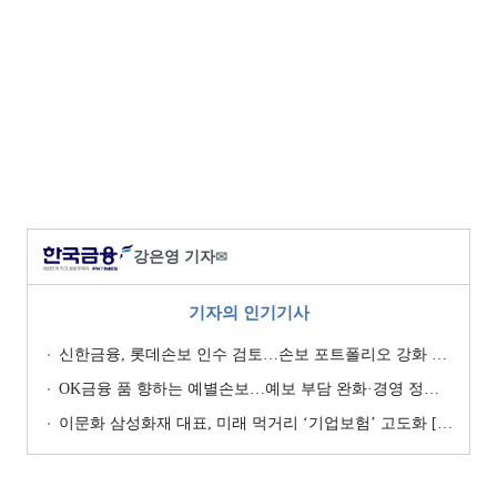
강은영 기자
✉
기자의 인기기사
신한금융, 롯데손보 인수 검토…손보 포트폴리오 강화 승부수 [보험사 M&A 지형도]
OK금융 품 향하는 예별손보…예보 부담 완화·경영 정상화 기대 [예별손보 새 주인 찾기 ④]
이문화 삼성화재 대표, 미래 먹거리 ‘기업보험’ 고도화 [손보사 일반보험 전략 (1)]