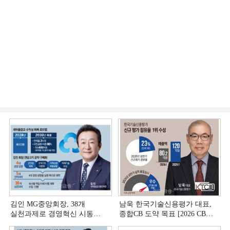
김인 MG중앙회장, 38개
남욱 한국기술신용평가 대표,
실천과제로 경영혁신 시동
종합CB 도약 목표 [2026 CB사
[상호금융 경영혁신 진단 ①]
하반기 전략 ③]