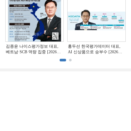
김종윤 나이스평가정보 대표,
홍두선 한국평가데이터 대표,
베트남·SCB 역량 집중 [2026
AI 신상품으로 승부수 [2026
CB사 하반기 전략 ②]
CB사 하반기 전략 ①]