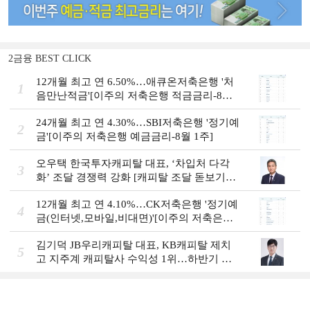
2금융 BEST CLICK
12개월 최고 연 6.50%…애큐온저축은행 '처
1
음만난적금'[이주의 저축은행 적금금리-8월
1주]
24개월 최고 연 4.30%…SBI저축은행 '정기예
2
금'[이주의 저축은행 예금금리-8월 1주]
오우택 한국투자캐피탈 대표, ‘차입처 다각
3
화ʼ 조달 경쟁력 강화 [캐피탈 조달 돋보기
(12)]
12개월 최고 연 4.10%…CK저축은행 '정기예
4
금(인터넷,모바일,비대면)'[이주의 저축은행
예금금리-8월 1주]
김기덕 JB우리캐피탈 대표, KB캐피탈 제치
5
고 지주계 캐피탈사 수익성 1위…하반기 외
국인 대상 상품 재정비 [2026 금융사 상반기
실적]