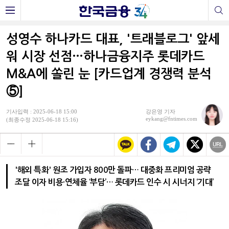
성영수 하나카드 대표, '트래블로그' 앞세
워 시장 선점…하나금융지주 롯데카드
M&A에 쏠린 눈 [카드업계 경쟁력 분석
⑤]
기사입력 : 2025-06-18 15:00
강은영 기자
eykang@fntimes.com
(최종수정 2025-06-18 15:16)
'해외 특화' 원조 가입자 800만 돌파… 대중화 프리미엄 공략
조달 이자 비용·연체율 ‘부담’… 롯데카드 인수 시 시너지 ‘기대’