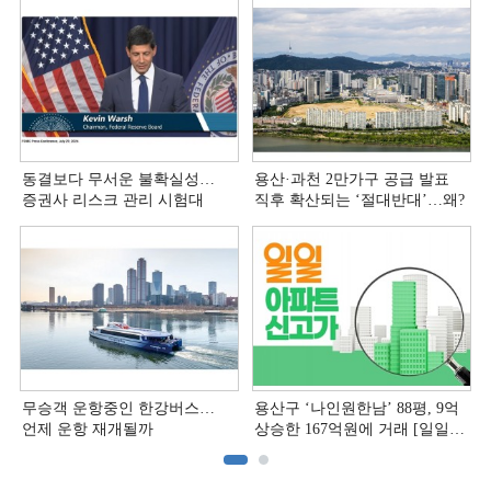
동결보다 무서운 불확실성…
용산·과천 2만가구 공급 발표
증권사 리스크 관리 시험대
직후 확산되는 ‘절대반대’…왜?
무승객 운항중인 한강버스…
용산구 ‘나인원한남’ 88평, 9억
언제 운항 재개될까
상승한 167억원에 거래 [일일
아파트 신고가]