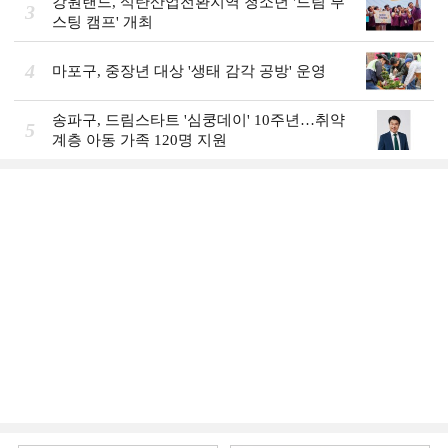
강원랜드, 석탄산업전환지역 청소년 '드림 부
3
스팅 캠프' 개최
4
마포구, 중장년 대상 '생태 감각 공방' 운영
송파구, 드림스타트 '심쿵데이' 10주년…취약
5
계층 아동 가족 120명 지원