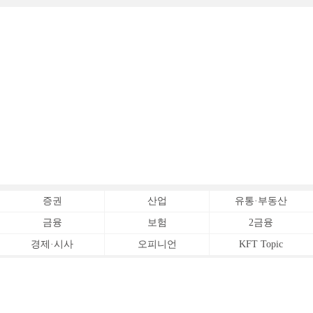
증권
산업
유통·부동산
금융
보험
2금융
경제·시사
오피니언
KFT Topic
전체서비스
Copyrightⓒ
한국금융신문 All Rights Reserved.