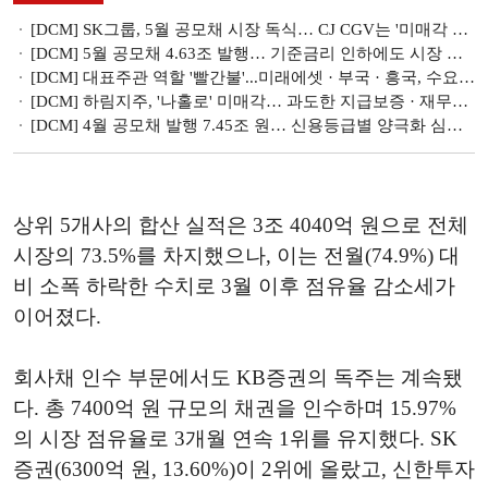
[DCM] SK그룹, 5월 공모채 시장 독식… CJ CGV는 '미매각 충격' [5월 회사채 리뷰(II)]
[DCM] 5월 공모채 4.63조 발행… 기준금리 인하에도 시장 위축 [5월 회사채 리뷰(I)]
[DCM] 대표주관 역할 '빨간불'...미래에셋 · 부국 · 흥국, 수요예측 '성적 불량' [4월 회사채 리뷰(III)]
[DCM] 하림지주, '나홀로' 미매각… 과도한 지급보증 · 재무부담이 발목 [4월 회사채 리뷰(II)]
[DCM] 4월 공모채 발행 7.45조 원… 신용등급별 양극화 심화 [4월 회사채 리뷰(I)]
상위 5개사의 합산 실적은 3조 4040억 원으로 전체
시장의 73.5%를 차지했으나, 이는 전월(74.9%) 대
비 소폭 하락한 수치로 3월 이후 점유율 감소세가
이어졌다.
회사채 인수 부문에서도 KB증권의 독주는 계속됐
다. 총 7400억 원 규모의 채권을 인수하며 15.97%
의 시장 점유율로 3개월 연속 1위를 유지했다. SK
증권(6300억 원, 13.60%)이 2위에 올랐고, 신한투자