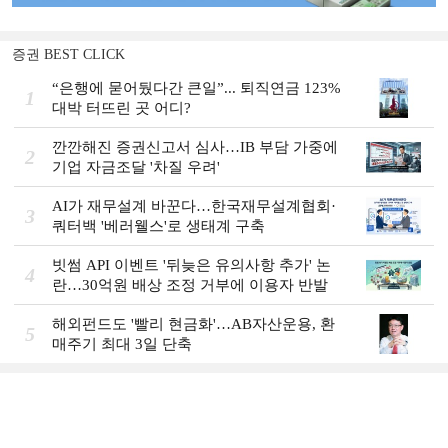
증권 BEST CLICK
“은행에 묻어뒀다간 큰일”... 퇴직연금 123%
1
대박 터뜨린 곳 어디?
깐깐해진 증권신고서 심사…IB 부담 가중에
2
기업 자금조달 '차질 우려'
AI가 재무설계 바꾼다…한국재무설계협회·
3
쿼터백 '베러웰스'로 생태계 구축
빗썸 API 이벤트 '뒤늦은 유의사항 추가' 논
4
란…30억원 배상 조정 거부에 이용자 반발
해외펀드도 '빨리 현금화'…AB자산운용, 환
5
매주기 최대 3일 단축