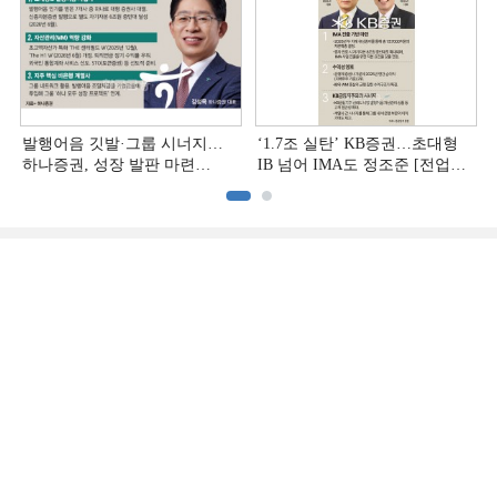
발행어음 깃발·그룹 시너지…
‘1.7조 실탄’ KB증권…초대형
하나증권, 성장 발판 마련
IB 넘어 IMA도 정조준 [전업계
[전업계 추격하는 은행계
추격하는 은행계 증권사 (2)]
증권사 (3)]