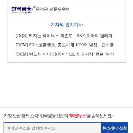
두경우 전문위원
✉
기자의 인기기사
[DQN] 커지는 하이닉스 의존도…SK스퀘어의 딜레마
[DCM] SK에코플랜트, 공모사채 1000억 발행…단기물 승부수
[DCM] 반도체 머니 SK하이닉스, 채권시장 '큰손' 부상
가장 핫한 경제 소식! 한국금융신문의
‘추천뉴스’
를 받아보세요~
뉴스레터 신청