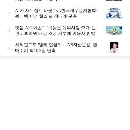
AI가 재무설계 바꾼다…한국재무설계협회·
3
쿼터백 '베러웰스'로 생태계 구축
빗썸 API 이벤트 '뒤늦은 유의사항 추가' 논
4
란…30억원 배상 조정 거부에 이용자 반발
해외펀드도 '빨리 현금화'…AB자산운용, 환
5
매주기 최대 3일 단축