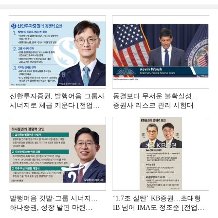
신한투자증권, 발행어음·그룹사
동결보다 무서운 불확실성…
시너지로 체급 키운다 [전업계
증권사 리스크 관리 시험대
추격하는 은행계 증권사 (4)]
발행어음 깃발·그룹 시너지…
‘1.7조 실탄’ KB증권…초대형
하나증권, 성장 발판 마련
IB 넘어 IMA도 정조준 [전업계
[전업계 추격하는 은행계
추격하는 은행계 증권사 (2)]