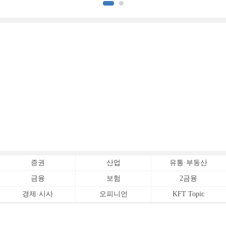
증권사 (3)]
증권
산업
유통·부동산
금융
보험
2금융
경제·시사
오피니언
KFT Topic
전체서비스