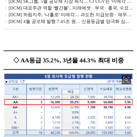
[DCM] SK그룹, 5월 공모채 시장 독식… CJ CGV는 '미매각 충격' [5월 회사채 리뷰(II)]
[DCM] 대표주관 역할 '빨간불'...미래에셋 · 부국 · 흥국, 수요예측 '성적 불량' [4월 회사채 리뷰(III)]
[DCM] 하림지주, '나홀로' 미매각… 과도한 지급보증 · 재무부담이 발목 [4월 회사채 리뷰(II)]
[DCM] 4월 공모채 발행 7.45조 원… 신용등급별 양극화 심화 [4월 회사채 리뷰(I)]
◇ AA등급 35.2%, 3년물 44.3% 최대 비중