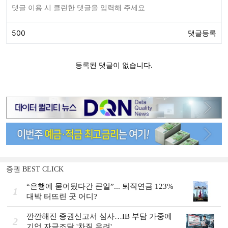
증권 BEST CLICK
“은행에 묻어뒀다간 큰일”... 퇴직연금 123%
1
대박 터뜨린 곳 어디?
깐깐해진 증권신고서 심사…IB 부담 가중에
2
기업 자금조달 '차질 우려'