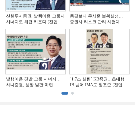
신한투자증권, 발행어음·그룹사
동결보다 무서운 불확실성…
시너지로 체급 키운다 [전업계
증권사 리스크 관리 시험대
추격하는 은행계 증권사 (4)]
발행어음 깃발·그룹 시너지…
‘1.7조 실탄’ KB증권…초대형
하나증권, 성장 발판 마련
IB 넘어 IMA도 정조준 [전업계
[전업계 추격하는 은행계
추격하는 은행계 증권사 (2)]
증권사 (3)]