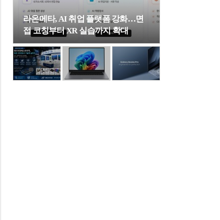
라온메타, AI 취업 플랫폼 강화…면
접 코칭부터 XR 실습까지 확대