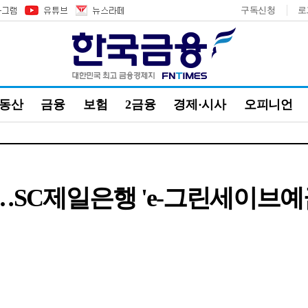
구독신청
로
부동산
금융
보험
2금융
경제·시사
오피니언
5%…SC제일은행 'e-그린세이브예