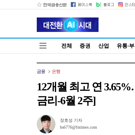
전체
증권
산업
유통·
금융
은행
12개월 최고 연 3.6
금리-6월 2주]
장호성 기자
hs6776@fntimes.com