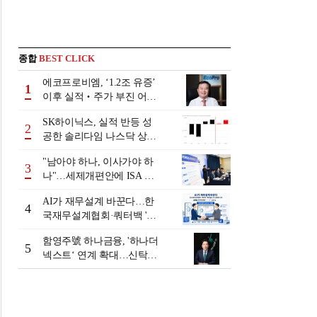
종합
BEST CLICK
에코프로비엠, ‘1.2조 유증’
1
이후 실적‧주가 부진 어쩌
나
SK하이닉스, 실적 반등 성
2
공한 솔리다임 나스닥 상장
검토
"남아야 하나, 이사가야 하
3
나"…세제개편안에 ISA 투
자자 셈법 복잡
AI가 재무설계 바꾼다…한
4
국재무설계협회·쿼터백 '베
러웰스'로 생태계 구축
함영주號 하나금융, '하나더
5
넥스트‘ 연계 확대…신탁수
수료 2배 증가 효과 [금융 시
니어 비즈니스 돋보기]