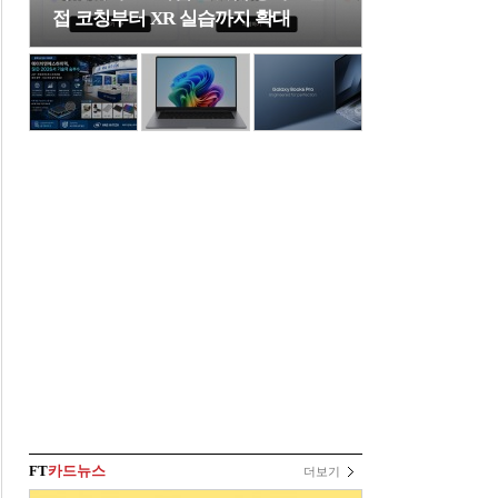
접 코칭부터 XR 실습까지 확대
FT
카드뉴스
더보기