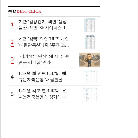
종합
BEST CLICK
기관 '삼성전기'·외인 '삼성
1
물산'·개인 'SK하이닉스' 1위
[주간 코스피 순매수- 2026
기관 '심텍'·외인 'HLB'·개인
년 8월3일~8월7일]
2
'대한광통신' 1위 [주간 코스
닥 순매수- 2026년 8월3일~8
[김의석의 단상] 왜 지금 ‘윤
월7일]
3
종규 리더십’인가
12개월 최고 연 6.50%…애
4
큐온저축은행 '처음만난적
금'[이주의 저축은행 적금금
12개월 최고 연 4.10%…유
리-8월 2주]
5
니온저축은행 'e-정기예
금'[이주의 저축은행 예금금
리-8월 2주]