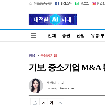
전체
증권
산업
유통·
금융
금융공기업
기보, 중소기업 M&A
우한나 기자
hanna@fntimes.com