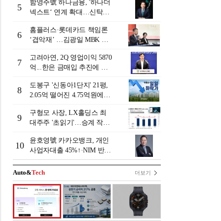
함영주號 하나금융, '하나더
5
넥스트‘ 연계 확대…신탁수
수료 2배 증가 효과 [금융 시
홈플러스·롯데카드 책임론
니어 비즈니스 돋보기]
6
‘겹악재’ …김광일 MBK 부
회장 부담 커지나
고려아연, 2Q 영업이익 5870
7
억...한은 금매입 추진에 주
가 상승세
도봉구 '신동아1단지' 21평,
8
2.05억 떨어진 4.75억원에
거래 [일일 하락가]
구형모 사장, LX홀딩스 최
9
대주주 '초읽기'…승계 작업
막바지?
윤호영號 카카오뱅크, 개인
10
사업자대출 45%↑·NIM 반
등…플랫폼 수익화 '과제' [2
026 금융사 상반기 실적]
Auto&
Tech
더보기