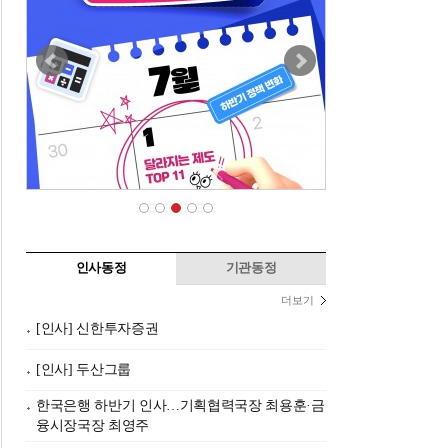
인사동정
기관동정
더보기
[인사] 신한투자증권
[인사] 두산그룹
한국은행 하반기 인사…기획협력국장 최용훈·금
융시장국장 최영주