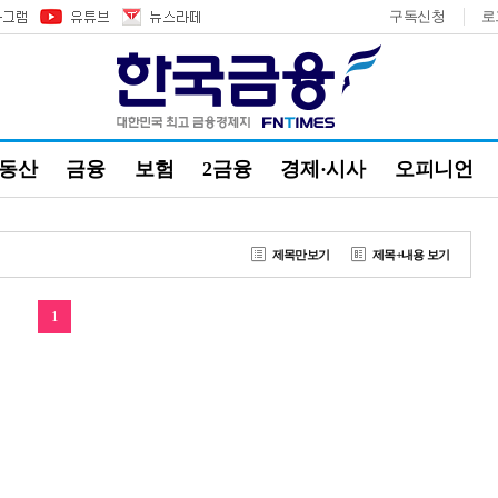
구독신청
로
부동산
금융
보험
2금융
경제·시사
오피니언
제목만보기
제목+내용 보기
1