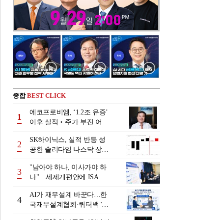
종합
BEST CLICK
에코프로비엠, ‘1.2조 유증’
1
이후 실적‧주가 부진 어쩌
나
SK하이닉스, 실적 반등 성
2
공한 솔리다임 나스닥 상장
검토
"남아야 하나, 이사가야 하
3
나"…세제개편안에 ISA 투
자자 셈법 복잡
AI가 재무설계 바꾼다…한
4
국재무설계협회·쿼터백 '베
러웰스'로 생태계 구축