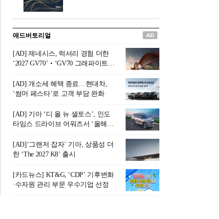
버려야 하는 곳'이라 묘사했다.
원칙으로 서다』를 펴냈다.정
오늘날 많은 이가 은퇴를 지옥
통 관료 출신으로 한국 금융의
이라 부르며 절망하지만, 김경
주요 변곡점마다 중요한 역할
애드버토리얼
록 고문은 새로운 시각을 제시
을 하고 금융 경영인으로서 큰
한다. 은퇴 후 60대를 전후한 1
족적을 남긴 김 전 회장이 후배
[AD] 제네시스, 럭셔리 경험 더한
0년의 과도기는 지옥이 아니라
세대에게 전하는 삶의 조언을
‘2027 GV70’‧‘GV70 그래파이트’
정화와 성장의 공간인 ‘은퇴연
담은 인생 노트다.『물처럼 흐
출시
옥(Purgatory)’이라는 것이다.
르고 원칙으로 서다』는 단순
[AD] 개소세 혜택 종료…현대차,
연옥은 고통스럽지만 끝이 있
한 자서전을 넘어, 실패를 두려
‘썸머 페스타’로 고객 부담 완화
으며, 준비를 통해 천국으로 나
워하지 않는 용기와 자신에 대
아갈 수 있는 희망의 장소라고
한 믿음이 어떻게 삶을 풍요롭
[AD] 기아 ‘디 올 뉴 셀토스’, 인도
말한
게 만드는지를 보여주는 지혜
타임스 드라이브 어워즈서 ‘올해의
의 보고로 평가된다.김용환 전
SUV’ 선정
회장은 “인생의 목표가 크더라
[AD]‘그랜저 잡자’ 기아, 상품성 더
도 조급해하지 말고 작은 것부
한 ‘The 2027 K8’ 출시
터 하나 하나 성취해 나가
라”고 조언한다. 뼈아픈 실패
[카드뉴스] KT&G, ‘CDP’ 기후변화
조차 성공의 뼈대가 된다는 긍
·수자원 관리 부문 우수기업 선정
정적인 마음으로