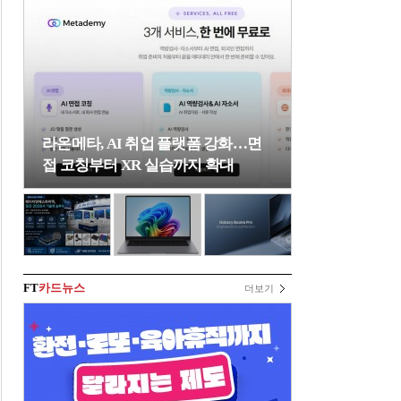
라온메타, AI 취업 플랫폼 강화…면
접 코칭부터 XR 실습까지 확대
FT
카드뉴스
더보기