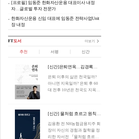
[프로필] 임동준 한화자산운용 대표이사 내정
자…글로벌 투자 전문가
한화자산운용 신임 대표에 임동준 전략사업Unit
장 내정
FT
도서
더보기
추천
서평
신간
[신간]은퇴연옥…김경록의 은퇴 후 삶의 나침반
은퇴 이후의 삶은 천국일까?
아니면 지옥일까? 은퇴 후 60
대 전후 10년은 천국도 지옥도
아닌 '연옥'이라 개념이 등장해
화제를 모으고 있다.투자 전문
가이자 은퇴연구소장으로서의
[신간] 물처럼 흐르고 원칙으로 서다…김용환의 통찰을 담다
은퇴 설계를 가이드해 온 김경
록 옵투스자산운용의 고문이
김용환 전 NH농협금융지주 회
신간 『은퇴연옥』을 내놓았
장이 자신의 경험과 철학을 정
다.단테는 지옥을 '모든 희망을
리한 자서전 『물처럼 흐르고