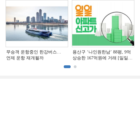
무승객 운항중인 한강버스…
용산구 ‘나인원한남’ 88평, 9억
언제 운항 재개될까
상승한 167억원에 거래 [일일
아파트 신고가]