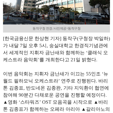
동작구청 전경./사진제공=동작구청
[한국금융신문 한상현 기자] 동작구(구청장 박일하)
가 내달 7일 오후 5시, 숭실대학교 한경직기념관에
서 세계적인 지휘자 금난새와 함께하는 ‘클래식 오
케스트라 음악회’를 개최한다고 21일 밝혔다.
이번 음악회는 지휘자 금난새가 이끄는 55인조 ‘뉴
월드 필하모닉 오케스트라’ 연주로 진행된다. 바리
톤 김종표, 반도네온 김종완, 기타 지익환이 협연에
참여해 90분간 다채로운 공연을 진행할 예정이다.
▲영화 ‘스타워즈’ OST 모음곡을 시작으로 ▲바리
톤 김종표가 함께하는 오페라 아리아 ▲갈리아노의