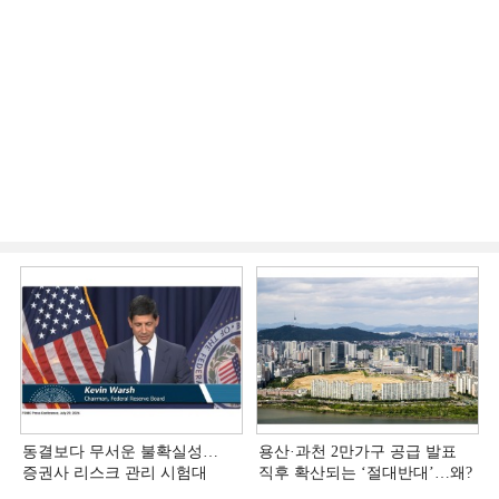
동결보다 무서운 불확실성…
용산·과천 2만가구 공급 발표
증권사 리스크 관리 시험대
직후 확산되는 ‘절대반대’…왜?