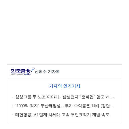
신혜주 기자
✉
기자의 인기기사
삼성그룹 두 노조 이야기...삼성전자 "총파업" 엄포 vs 삼성重 '노사 원팀' 자처
‘1000억 적자’ 두산퓨얼셀…투자 수익률은 11배 [정답은 TSR]
대한항공, AI 탑재 차세대 고속 무인표적기 개발 속도