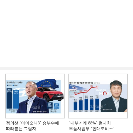
정의선 ‘아이오닉3ʼ 승부수에
‘내부거래 88%ʼ 현대차
따라붙는 그림자
부품사업부 ‘현대모비스ʼ