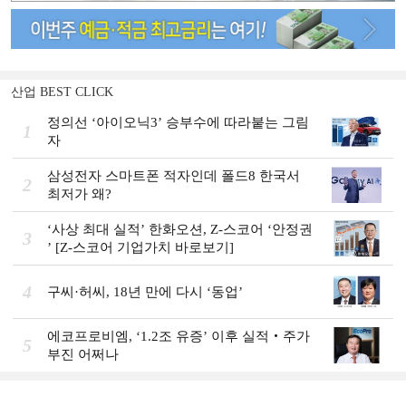
산업 BEST CLICK
정의선 ‘아이오닉3ʼ 승부수에 따라붙는 그림
1
자
삼성전자 스마트폰 적자인데 폴드8 한국서
2
최저가 왜?
‘사상 최대 실적ʼ 한화오션, Z-스코어 ‘안정권
3
ʼ [Z-스코어 기업가치 바로보기]
4
구씨·허씨, 18년 만에 다시 ‘동업’
에코프로비엠, ‘1.2조 유증’ 이후 실적‧주가
5
부진 어쩌나