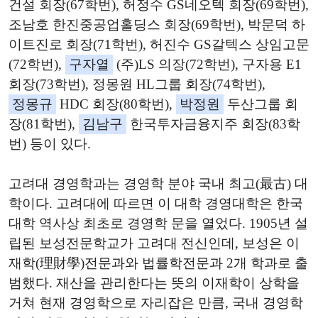
건설 회장(67학번), 허정수 GS네오텍 회장(69학번),
조남호 한진중공업홀딩스 회장(69학번), 박문덕 하
이트진로 회장(71학번), 허진수 GS갈텍스 상임고문
(72학번),
구자열
(주)LS 의장(72학번), 구자용 E1
회장(73학번), 정몽원 HL그룹 회장(74학번),
정몽규
HDC 회장(80학번),
박정원
두산그룹 회
장(81학번),
김남구
한국투자금융지주 회장(83학
번) 등이 있다.
고려대 경영학과는 경영학 분야 국내 최고(最古) 대
학이다. 고려대에 따르면 이 대학 경영대학은 한국
대학 역사상 최초로 경영학 문을 열었다. 1905년 설
립된 보성전문학교가 고려대 전신인데, 보성은 이
재학(理財學)전문과와 법률학전문과 2개 학과로 출
범했다. 재산을 관리한다는 뜻의 이재학이 상학을
거쳐 현재 경영학으로 자리잡은 만큼, 국내 경영학