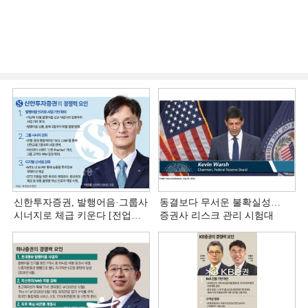
신한투자증권, 발행어음·그룹사
동결보다 무서운 불확실성…
시너지로 체급 키운다 [전업계
증권사 리스크 관리 시험대
추격하는 은행계 증권사 (4)]