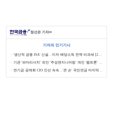
정선은 기자
✉
기자의 인기기사
'생산적 금융 ISA' 신설…이자·배당소득 전액 비과세 [2026 세제개편안]
기관 '파마리서치'·외인 '주성엔지니어링'·개인 '펩트론' 1위 [주간 코스닥 순매수- 2026년 7월27일~7월31일]
연기금·공제회 CIO 인선 속속…'큰 손' 국민연금 마지막 타자