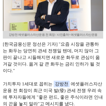
강방천 에셋플러스자산운용 전 회장 / 사진출처= 에셋플러스자산운용
[한국금융신문 정선은 기자] "요즘 시장을 관통하
는 화두는 당연히 관세 전쟁일 텐데, 머지 않아 그
판이 끝나고 시들해지면 새로운 화두로 관심이 옮
겨갈 것이다. 옮겨 갈 큰 화두는 금리 인하가 될 것
이다."
가치투자 1세대로 꼽히는
강방천
에셋플러스자산
운용 전 회장이 최근 미국 발(發) 관세 전쟁 우려 속
에 투자자들에게 "좋은 펀드, 좋은 주식이라면 인내
의 끈을 놓지 말라"고 메시지를 냈다.