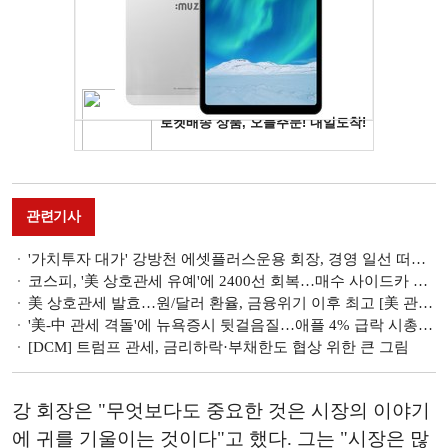
관련기사
'가치투자 대가' 강방천 에셋플러스운용 회장, 경영 일선 떠난다…"'제2의 인생' 살겠다"
코스피, '美 상호관세 유예'에 2400선 회복…매수 사이드카 발동
美 상호관세 발효…원/달러 환율, 금융위기 이후 최고 [美 관세 쇼크]
'美-中 관세 격돌'에 뉴욕증시 뒷걸음질…애플 4% 급락 시총 2위로 '털썩' [美 관세 쇼크]
[DCM] 트럼프 관세, 금리하락·부채한도 협상 위한 큰 그림
강 회장은 "무엇보다도 중요한 것은 시장의 이야기
에 귀를 기울이는 것이다"고 했다. 그는 "시장은 많