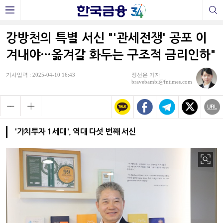
강방천의 특별 서신 "'관세전쟁' 공포 이
겨내야…옮겨갈 화두는 구조적 금리인하"
기사입력 : 2025-04-10 16:43
정선은 기자
bravebambi@fntimes.com
'가치투자 1세대', 역대 다섯 번째 서신