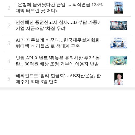
“은행에 묻어뒀다간 큰일”... 퇴직연금 123%
1
대박 터뜨린 곳 어디?
깐깐해진 증권신고서 심사…IB 부담 가중에
2
기업 자금조달 '차질 우려'
AI가 재무설계 바꾼다…한국재무설계협회·
3
쿼터백 '베러웰스'로 생태계 구축
빗썸 API 이벤트 '뒤늦은 유의사항 추가' 논
4
란…30억원 배상 조정 거부에 이용자 반발
해외펀드도 '빨리 현금화'…AB자산운용, 환
5
매주기 최대 3일 단축