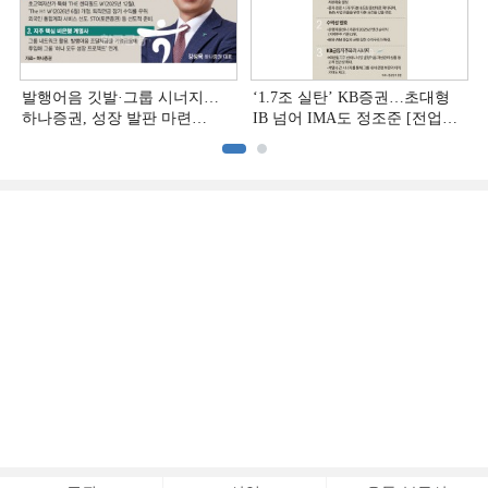
발행어음 깃발·그룹 시너지…
‘1.7조 실탄’ KB증권…초대형
하나증권, 성장 발판 마련
IB 넘어 IMA도 정조준 [전업계
[전업계 추격하는 은행계
추격하는 은행계 증권사 (2)]
증권사 (3)]