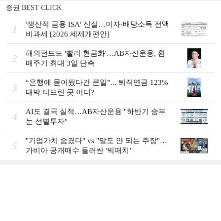
증권 BEST CLICK
'생산적 금융 ISA' 신설…이자·배당소득 전액
1
비과세 [2026 세제개편안]
해외펀드도 '빨리 현금화'…AB자산운용, 환
2
매주기 최대 3일 단축
“은행에 묻어뒀다간 큰일”... 퇴직연금 123%
3
대박 터뜨린 곳 어디?
AI도 결국 실적…AB자산운용 "하반기 승부
4
는 선별투자"
"기업가치 숨겼다" vs "말도 안 되는 주장"…
5
가비아 공개매수 둘러싼 '빅매치’