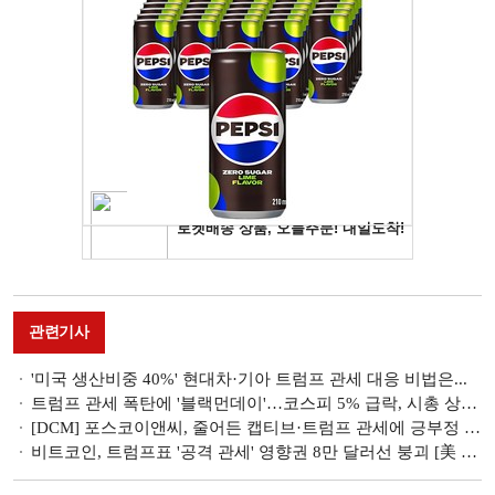
관련기사
'미국 생산비중 40%' 현대차·기아 트럼프 관세 대응 비법은...
트럼프 관세 폭탄에 '블랙먼데이'…코스피 5% 급락, 시총 상위주 줄줄이 주가 하락(종합) [美 관세 쇼크]
[DCM] 포스코이앤씨, 줄어든 캡티브·트럼프 관세에 긍부정 혼재
비트코인, 트럼프표 '공격 관세' 영향권 8만 달러선 붕괴 [美 관세 쇼크]