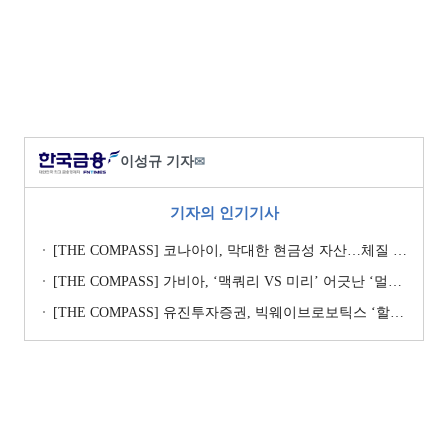
이성규 기자
✉
기자의 인기기사
[THE COMPASS] 코나아이, 막대한 현금성 자산…체질 개선 핵심 Key
[THE COMPASS] 가비아, ‘맥쿼리 VS 미리’ 어긋난 ‘멀티플 수싸움’
[THE COMPASS] 유진투자증권, 빅웨이브로보틱스 ‘할인율’ 낮춰 ‘몸값’ 지키기…’고무줄’ 가치평가