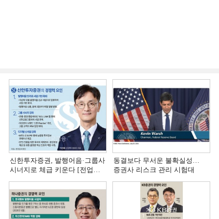
신한투자증권, 발행어음·그룹사
동결보다 무서운 불확실성…
시너지로 체급 키운다 [전업계
증권사 리스크 관리 시험대
추격하는 은행계 증권사 (4)]