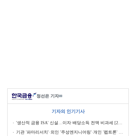
정선은 기자
✉
기자의 인기기사
'생산적 금융 ISA' 신설…이자·배당소득 전액 비과세 [2026 세제개편안]
기관 '파마리서치'·외인 '주성엔지니어링'·개인 '펩트론' 1위 [주간 코스닥 순매수- 2026년 7월27일~7월31일]