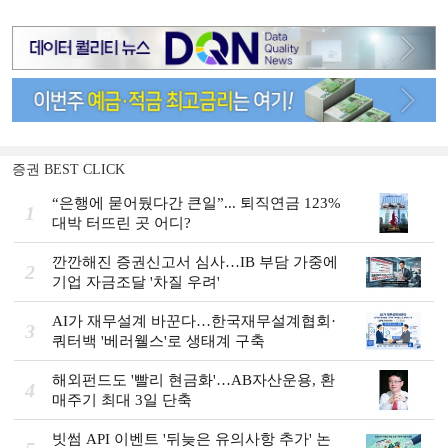
증권 BEST CLICK
“은행에 묻어뒀다간 큰일”... 퇴직연금 123%
1
대박 터뜨린 곳 어디?
깐깐해진 증권신고서 심사…IB 부담 가중에
2
기업 자금조달 '차질 우려'
AI가 재무설계 바꾼다…한국재무설계협회·
3
쿼터백 '베러웰스'로 생태계 구축
해외펀드도 '빨리 현금화'…AB자산운용, 환
4
매주기 최대 3일 단축
빗썸 API 이벤트 '뒤늦은 유의사항 추가' 논