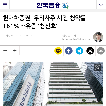
현대차증권, 우리사주 사전 청약률
161%…유증 '청신호'
기사입력 : 2025-02-19 13:07
정선은 기자
bravebambi@fntimes.com