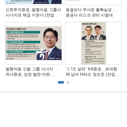
신한투자증권, 발행어음·그룹사
동결보다 무서운 불확실성…
시너지로 체급 키운다 [전업계
증권사 리스크 관리 시험대
추격하는 은행계 증권사 (4)]
발행어음 깃발·그룹 시너지…
‘1.7조 실탄’ KB증권…초대형
하나증권, 성장 발판 마련
IB 넘어 IMA도 정조준 [전업계
[전업계 추격하는 은행계
추격하는 은행계 증권사 (2)]
증권사 (3)]