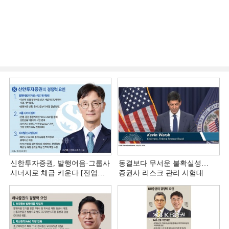
신한투자증권, 발행어음·그룹사
동결보다 무서운 불확실성…
시너지로 체급 키운다 [전업계
증권사 리스크 관리 시험대
추격하는 은행계 증권사 (4)]