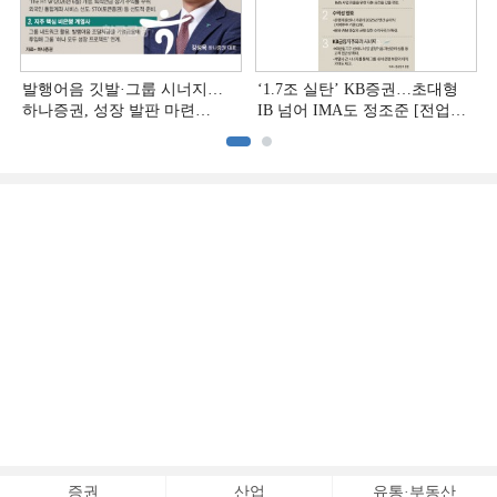
발행어음 깃발·그룹 시너지…
‘1.7조 실탄’ KB증권…초대형
하나증권, 성장 발판 마련
IB 넘어 IMA도 정조준 [전업계
[전업계 추격하는 은행계
추격하는 은행계 증권사 (2)]
증권사 (3)]
증권
산업
유통·부동산