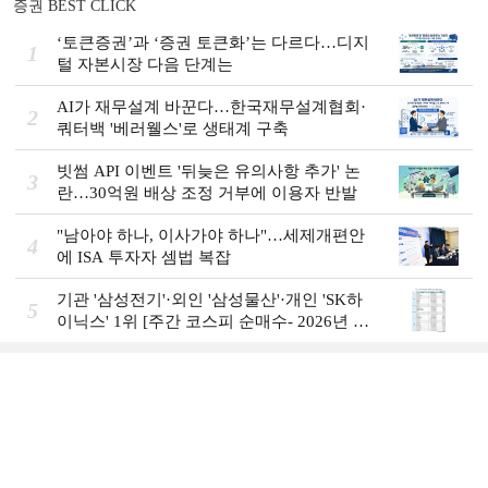
증권 BEST CLICK
‘토큰증권’과 ‘증권 토큰화’는 다르다…디지
1
털 자본시장 다음 단계는
AI가 재무설계 바꾼다…한국재무설계협회·
2
쿼터백 '베러웰스'로 생태계 구축
빗썸 API 이벤트 '뒤늦은 유의사항 추가' 논
3
란…30억원 배상 조정 거부에 이용자 반발
"남아야 하나, 이사가야 하나"…세제개편안
4
에 ISA 투자자 셈법 복잡
기관 '삼성전기'·외인 '삼성물산'·개인 'SK하
5
이닉스' 1위 [주간 코스피 순매수- 2026년 8
월3일~8월7일]