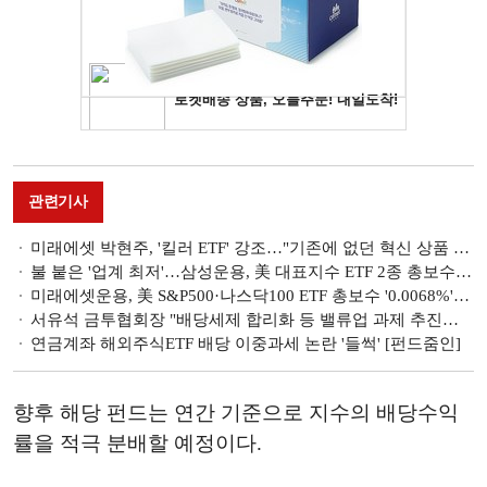
관련기사
미래에셋 박현주, '킬러 ETF' 강조…"기존에 없던 혁신 상품 만들어야" [ETF 통신]
불 붙은 '업계 최저'…삼성운용, 美 대표지수 ETF 2종 총보수 '0.0062%'로 다시 인하 [ETF 통신]
미래에셋운용, 美 S&P500·나스닥100 ETF 총보수 '0.0068%'로 인하…10분의 1 파격 [ETF 통신]
서유석 금투협회장 "배당세제 합리화 등 밸류업 과제 추진…가상자산ETF 허용 지속 건의"
연금계좌 해외주식ETF 배당 이중과세 논란 '들썩' [펀드줌인]
향후 해당 펀드는 연간 기준으로 지수의 배당수익
률을 적극 분배할 예정이다.