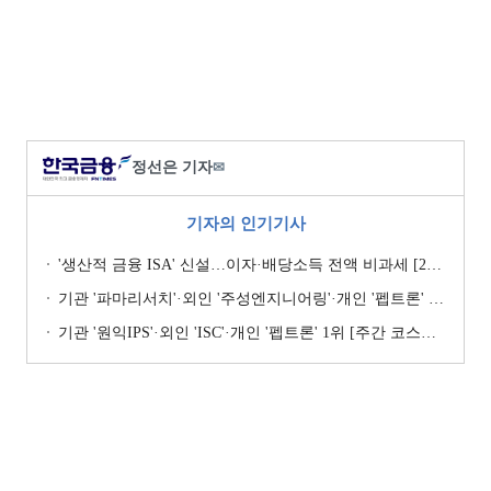
정선은 기자
✉
기자의 인기기사
'생산적 금융 ISA' 신설…이자·배당소득 전액 비과세 [2026 세제개편안]
기관 '파마리서치'·외인 '주성엔지니어링'·개인 '펩트론' 1위 [주간 코스닥 순매수- 2026년 7월27일~7월31일]
기관 '원익IPS'·외인 'ISC'·개인 '펩트론' 1위 [주간 코스닥 순매수- 2026년 7월6일~7월10일]