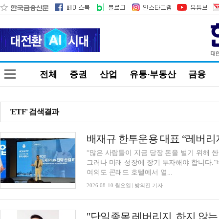
전체
증권
산업
유통·부동산
금융
'ETF' 검색결과
“많은 사람들이 지금 당장 돈을 벌기 위해 
그러나 미래 성장에 장기 투자해야 합니다.
여의도 콘래드 호텔에서 열...
2026-08-10 월요일 | 방의진 기자
"단일종목 레버리지, 하지 않는 