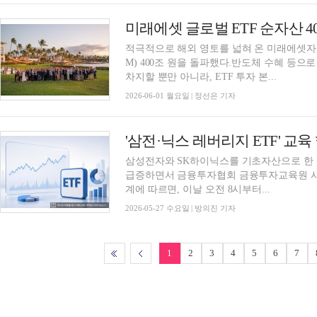
적극적으로 해외 영토를 넓혀 온 미래에셋자산
M) 400조 원을 돌파했다.반도체 수혜 등으
차지할 뿐만 아니라, ETF 투자 본...
2026-06-01 월요일 | 정선은 기자
삼성전자와 SK하이닉스를 기초자산으로 한 
급증하면서 금융투자협회 금융투자교육원 사
계에 따르면, 이날 오전 8시부터...
2026-05-27 수요일 | 방의진 기자
1
2
3
4
5
6
7