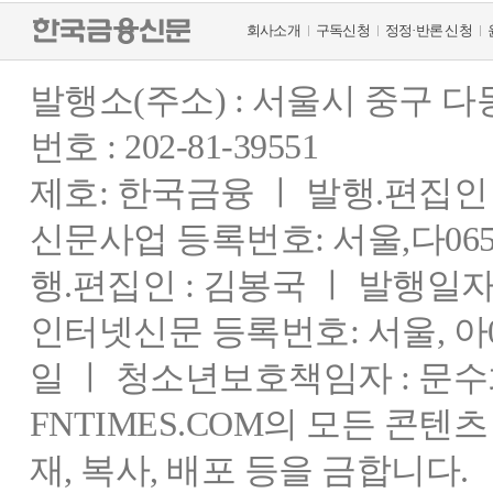
회사소개
구독신청
정정·반론 신청
발행소(주소) : 서울시 중구 
번호 : 202-81-39551
제호: 한국금융 ㅣ 발행.편집인 : 
신문사업 등록번호: 서울,다0655
행.편집인 : 김봉국 ㅣ 발행일자:
인터넷신문 등록번호: 서울, 아03
일 ㅣ 청소년보호책임자 : 문수
FNTIMES.COM의 모든 콘텐
재, 복사, 배포 등을 금합니다.