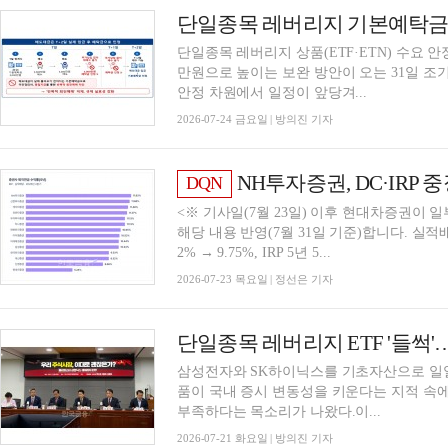
단일종목 레버리지 상품(ETF·ETN) 수요 안
만원으로 높이는 보완 방안이 오는 31일 조기
안정 차원에서 일정이 앞당겨...
2026-07-24 금요일 | 방의진 기자
NH투자증권, DC·IRP 중장기 수익률 업계 1위…'ET
DQN
<※ 기사일(7월 23일) 이후 현대차증권이 일
해당 내용 반영(7월 31일 기준)합니다. 실적배당형 
2% → 9.75%, IRP 5년 5...
2026-07-23 목요일 | 정선은 기자
삼성전자와 SK하이닉스를 기초자산으로 일일
품이 국내 증시 변동성을 키운다는 지적 속
부족하다는 목소리가 나왔다.이...
2026-07-21 화요일 | 방의진 기자