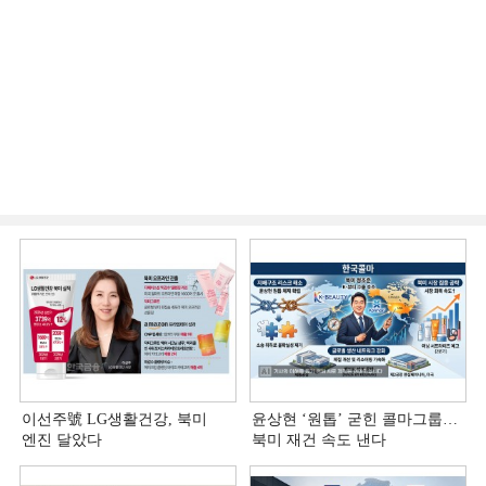
이선주號 LG생활건강, 북미
윤상현 ‘원톱ʼ 굳힌 콜마그룹…
엔진 달았다
북미 재건 속도 낸다