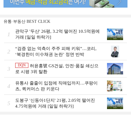
유통·부동산 BEST CLICK
관악구 '두산' 26평, 3.2억 떨어진 10.5억원에
1
거래 [일일 하락가]
“검증 없는 억측이 주주 피해 키워”…코리,
2
‘북경한미 미수채권 논란’ 정면 반박
DQN
허윤홍號 GS건설, 안전·품질 쇄신으
3
로 시평 3위 탈환
유통사 줄줄이 입점에 직매입까지…쿠팡이
4
츠, 퀵커머스 판 키운다
도봉구 '신동아1단지' 21평, 2.05억 떨어진
5
4.75억원에 거래 [일일 하락가]