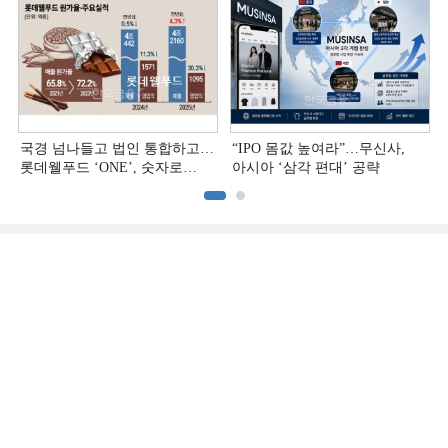
국경 넘나들고 법인 통합하고…
“IPO 몸값 높여라”…무신사,
롯데웰푸드 ‘ONE’, 숫자로
아시아 ‘삼각 편대’ 공략
증명하다