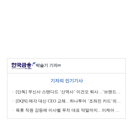
박슬기 기자
✉
기자의 인기기사
[단독] 무신사 스탠다드 ‘산역사’ 이건오 퇴사…‘브랜드 정체성’ 전환점 맞나
[DQN] 매각 대신 CEO 교체…하나투어 ‘조좌진 카드’의 속내 [Z-스코어 기업가치 바로보기]
육휴 직원 강등에 이사벨 푸치 대표 막말까지…이케아 코리아“사실과 달라”