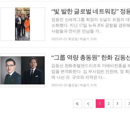
정용진 신세계그룹 회장이 도널드 트럼프 대
소화했다. 지난 17일 뉴욕 JFK 공항을 경유
사람들과 연이은 만남을 가...
2025-01-21 화요일 | 박슬기 기자
김동선 한화호텔앤드리조트 미래비전총괄 부
업을 본격화한다. 김 부사장은 인천에, 정 
에 나선 것. 규모와 지역은 다...
2025-01-20 월요일 | 박슬기 기자
1
2
3