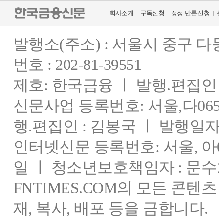
회사소개
구독신청
정정·반론 신청
발행소(주소) : 서울시 중구 
번호 : 202-81-39551
제호: 한국금융 ㅣ 발행.편집인 : 
신문사업 등록번호: 서울,다0655
행.편집인 : 김봉국 ㅣ 발행일자:
인터넷신문 등록번호: 서울, 아03
일 ㅣ 청소년보호책임자 : 문수
FNTIMES.COM의 모든 콘텐
재, 복사, 배포 등을 금합니다.