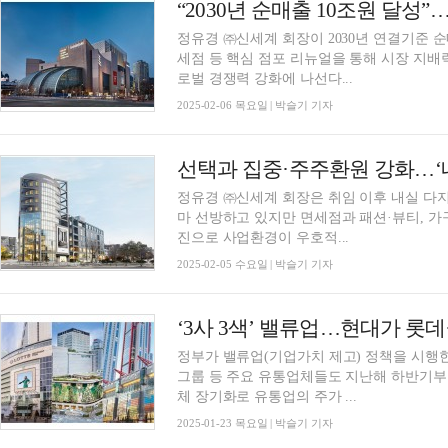
정유경 ㈜신세계 회장이 2030년 연결기준 순
세점 등 핵심 점포 리뉴얼을 통해 시장 지배
로벌 경쟁력 강화에 나선다...
2025-02-06 목요일 | 박슬기 기자
정유경 ㈜신세계 회장은 취임 이후 내실 다
마 선방하고 있지만 면세점과 패션·뷰티, 가
진으로 사업환경이 우호적...
2025-02-05 수요일 | 박슬기 기자
‘3사 3색’ 밸류업…현대가 롯
정부가 밸류업(기업가치 제고) 정책을 시행한
그룹 등 주요 유통업체들도 지난해 하반기부
체 장기화로 유통업의 주가 ...
2025-01-23 목요일 | 박슬기 기자