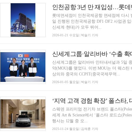
인천공항 3년 만 재입성…롯데면
롯데면세점이 인천국제공항 면세점에 다시 발 
일 진행된 인천국제공항 DF1·DF2 사업권 
신세계·현대)가 모두 뛰어...
2026-01-21 수요일 | 박슬기 기자
신세계그룹은 알리바바 인터내셔널과 5일 중
약(MOU)를 맺었다. 이번 MOU는 더 웨
상의와 중국의 CCPIT(중국국제무역...
2026-01-05 월요일 | 박슬기 기자
‘지역 고객 경험 확장’ 폴스타,
스웨덴 프리미엄 전기차 브랜드 폴스타(Polest
세계 Art & Science에서 ‘폴스타 로드쇼(Polest
행사는 12월 중 오...
2025-11-24 월요일 | 김재훈 기자