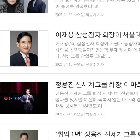
세계 회장에게 증여한다. ㈜신세계는 30일 “각 부문 독립경영과 책임경영을 공고히 하고자 이
번 증여를 결정했다”며...
2025-04-30 수요일 | 박슬기 기자
이재용(56) 삼성전자 회장이 서울대 동양사학
사학을 선택했을까? '인문학 부재의 시대'에
다. 삼성그룹 창업주 고(故) ...
2025-04-18 금요일 | 신혜주 기자
정용진 신세계그룹 회장, 이마트
정용진 신세계그룹 회장이 지난해 전년보다 
성과를 냈지만 여전히 녹록지 않은 대내외 
18일 공시된 2024년도 이...
2025-03-18 화요일 | 박슬기 기자