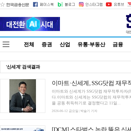
전체
증권
산업
유통·부동산
금융
'신세계' 검색결과
이마트·신세계, SSG닷컴 재무
이마트와 신세계가 SSG닷컴 재무적투자자(F
다.이마트와 신세계는 SSG닷컴의 재무적투
을 공동 취득하기로 결정했다고 11일...
2026-06-12 금요일 | 박슬기 기자