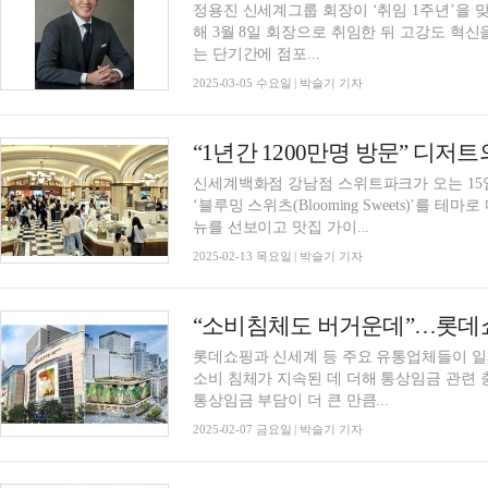
정용진 신세계그룹 회장이 ‘취임 1주년’을 맞아 “성장
해 3월 8일 회장으로 취임한 뒤 고강도 혁
는 단기간에 점포...
2025-03-05 수요일 | 박슬기 기자
신세계백화점 강남점 스위트파크가 오는 15일
‘블루밍 스위츠(Blooming Sweets)’를 
뉴를 선보이고 맛집 가이...
2025-02-13 목요일 | 박슬기 기자
“소비침체도 버거운데”…롯데쇼
롯데쇼핑과 신세계 등 주요 유통업체들이 일
소비 침체가 지속된 데 더해 통상임금 관련
통상임금 부담이 더 큰 만큼...
2025-02-07 금요일 | 박슬기 기자