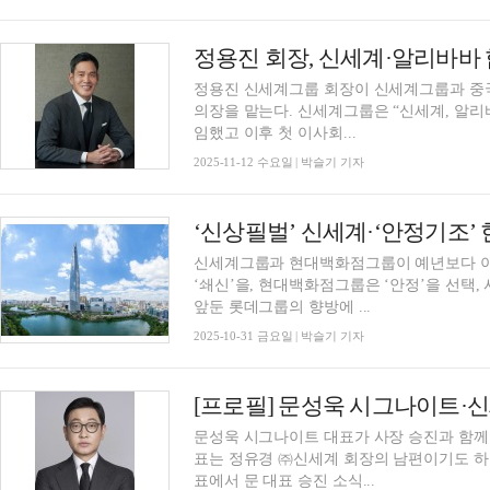
정용진 회장, 신세계·알리바바
정용진 신세계그룹 회장이 신세계그룹과 중국
의장을 맡는다. 신세계그룹은 “신세계, 알리바바 JV는 최근 주주총회를 열어 이사회 멤버를 선
임했고 이후 첫 이사회...
2025-11-12 수요일 | 박슬기 기자
신세계그룹과 현대백화점그룹이 예년보다 이
‘쇄신’을, 현대백화점그룹은 ‘안정’을 선택,
앞둔 롯데그룹의 향방에 ...
2025-10-31 금요일 | 박슬기 기자
[프로필] 문성욱 시그나이트
문성욱 시그나이트 대표가 사장 승진과 함께
표는 정유경 ㈜신세계 회장의 남편이기도 하다. 신세계그룹은 26일 2026년 정기 임원
표에서 문 대표 승진 소식...