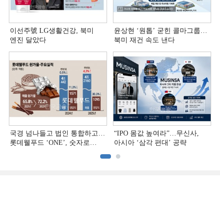
이선주號 LG생활건강, 북미
윤상현 ‘원톱ʼ 굳힌 콜마그룹…
엔진 달았다
북미 재건 속도 낸다
국경 넘나들고 법인 통합하고…
“IPO 몸값 높여라”…무신사,
롯데웰푸드 ‘ONE’, 숫자로
아시아 ‘삼각 편대’ 공략
증명하다