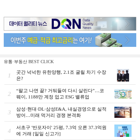
유통·부동산 BEST CLICK
곳간 넉넉한 유한양행, 2.1조 굴릴 차기 수장
1
은?
“팔고 나면 끝? 거둬들여 다시 살린다”…코
2
웨이, 1188만 계정 업고 ESG 밸류업
삼성·현대·DL·삼성E&A, 내실경영으로 실적
3
방어…미래 먹거리 경쟁 본격화
서초구 '반포자이' 25평, 7.3억 오른 37.3억원
4
에 거래 [일일 신고가]