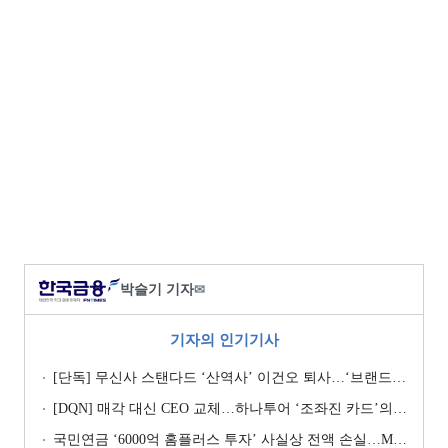
박슬기 기자
✉
기자의 인기기사
[단독] 무신사 스탠다드 ‘산역사’ 이건오 퇴사…‘브랜드 정체성’ 전환점 맞나
[DQN] 매각 대신 CEO 교체…하나투어 ‘조좌진 카드’의 속내 [Z-스코어 기업가치 바로보기]
국민연금 ‘6000억 홈플러스 투자’ 사실상 전액 손실…MBK 책임론 재점화