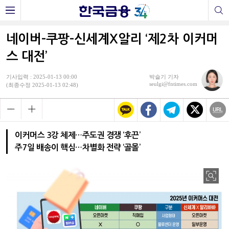
네이버-쿠팡-신세계X알리 ‘제2차 이커머
스 대전’
기사입력 : 2025-01-13 00:00
박슬기 기자
seulgi@fntimes.com
(최종수정 2025-01-13 02:48)
이커머스 3강 체제…주도권 경쟁 ‘후끈’
주7일 배송이 핵심…차별화 전략 ‘골몰’