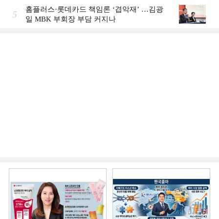
홈플러스·롯데카드 책임론 ‘겹악재’ …김광
5
일 MBK 부회장 부담 커지나