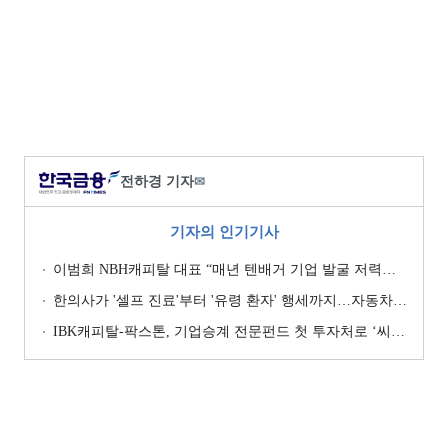
전하경 기자
✉
기자의 인기기사
이범희 NBH캐피탈 대표 “매년 텐배거 기업 발굴 저력…올해 ROE 20% 목표”
한의사가 '셀프 진료'부터 '유령 환자' 행세까지…자동차보험 악용 심각 [경상환자 8주룰 도입 초읽기]
IBK캐피탈-팍스톤, 기업승계 전문펀드 첫 투자처로 ‘씨엠디기술단’ 낙점 [캐피탈사 돋보기]