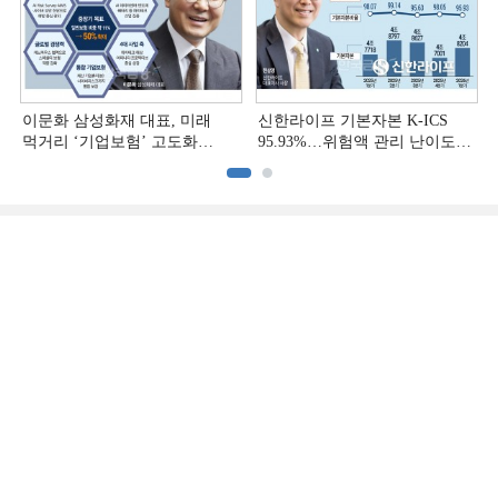
이문화 삼성화재 대표, 미래
신한라이프 기본자본 K-ICS
먹거리 ‘기업보험’ 고도화
95.93%…위험액 관리 난이도
[손보사 일반보험 전략 (1)]
상승 [보험사 기본자본 점검]