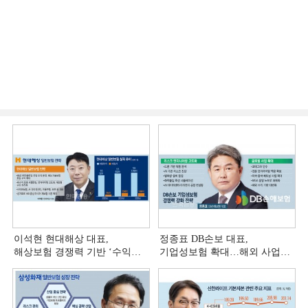
이석현 현대해상 대표,
정종표 DB손보 대표,
해상보험 경쟁력 기반 ‘수익
기업성보험 확대…해외 사업
다변화ʼ [손보사 일반보험 전략
다변화 [손보사 일반보험 전략
(3)]
(2)]