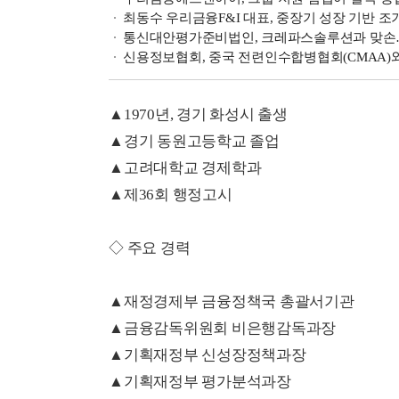
최동수 우리금융F&I 대표, 중장기 성장 기반 조
통신대안평가준비법인, 크레파스솔루션과 맞손…
신용정보협회, 중국 전련인수합병협회(CMAA)
▲1970년, 경기 화성시 출생
▲경기 동원고등학교 졸업
▲고려대학교 경제학과
▲제36회 행정고시
◇ 주요 경력
▲재정경제부 금융정책국 총괄서기관
▲금융감독위원회 비은행감독과장
▲기획재정부 신성장정책과장
▲기획재정부 평가분석과장