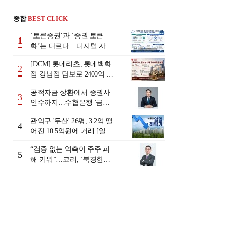
종합
BEST CLICK
‘토큰증권’과 ‘증권 토큰
1
화’는 다르다…디지털 자본
시장 다음 단계는
[DCM] 롯데리츠, 롯데백화
2
점 강남점 담보로 2400억 조
달…단기채 차환
공적자금 상환에서 증권사
3
인수까지…수협은행 '금융
그룹화' 25년 여정 [수협은
관악구 '두산' 26평, 3.2억 떨
행 금융그룹의 꿈①]
4
어진 10.5억원에 거래 [일일
하락가]
“검증 없는 억측이 주주 피
5
해 키워”…코리, ‘북경한미
미수채권 논란’ 정면 반박