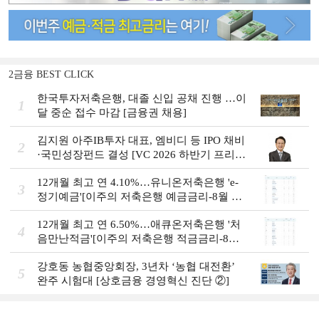
2금융 BEST CLICK
한국투자저축은행, 대졸 신입 공채 진행 …이
1
달 중순 접수 마감 [금융권 채용]
김지원 아주IB투자 대표, 엠비디 등 IPO 채비
2
·국민성장펀드 결성 [VC 2026 하반기 프리
뷰]
12개월 최고 연 4.10%…유니온저축은행 'e-
3
정기예금'[이주의 저축은행 예금금리-8월 2
주]
12개월 최고 연 6.50%…애큐온저축은행 '처
4
음만난적금'[이주의 저축은행 적금금리-8월
2주]
강호동 농협중앙회장, 3년차 ‘농협 대전환ʼ
5
완주 시험대 [상호금융 경영혁신 진단 ②]