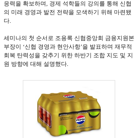
응력을
확보하며
,
경제
석학들의
강의를
통해
신협
의
미래
경영과
발전
전략을
모색하기
위해
마련됐
다
.
세미나의
첫
순서로
조용록
신협중앙회
금융지원본
부장이
‘
신협
경영과
현안사항
’
을
발표하며
재무적
회복
탄력성을
갖추기
위한
하반기
조합
지도
및
지
원
방향에
대해
설명했다
.