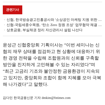
관련기사
신협, 한국방송광고진흥공사와 '소상공인 마케팅 지원 위한 업무 협약' 체결 [금융 협약]
신협-국립세종수목원, ‘탄소 Zero 정원 조성’ 업무협약 체결 [금융 협약]
상호금융, 부실채권 정리 자산관리사 설립 나선다
윤성근 신협중앙회
기획이사는
“
이번
세미나는
신
협의
재무
상태를
점검하고
현
상황에
대응하기
위
한
경영
전략을
수립해
조합원과의
신뢰를
구축할
방안을
진지하게
고민해볼
수
있는
자리였다
”
며
“
최근
고금리
기조와
불안정한
금융환경이
지속되
고
있지만
,
중앙회와
조합이
함께
지혜를
모아
극복
해
나가겠다
”
고
말했다
.
김다민 한국금융신문 기자 dmkim@fntimes.com