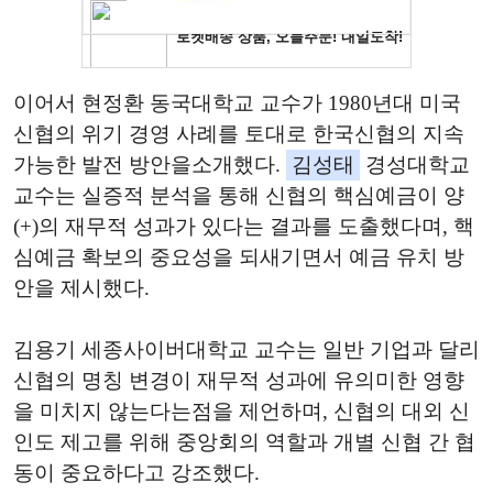
이어서
현정환
동국대학교
교수가
1980
년대
미국
신협의
위기
경영
사례를
토대로
한국신협의
지속
가능한
발전
방안을
소개했다
.
김성태
경성대학교
교수는
실증적
분석을
통해
신협의
핵심예금이
양
(+)
의
재무적
성과가
있다는
결과를
도출했다며
,
핵
심예금
확보의
중요성을
되새기면서
예금
유치
방
안을
제시했다
.
김용기
세종사이버대학교
교수는
일반
기업과
달리
신협의
명칭
변경이
재무적
성과에
유의미한
영향
을
미치지
않는다는
점을
제언하며
,
신협의
대외
신
인도
제고를
위해
중앙회의
역할과
개별
신협
간
협
동이
중요하다고
강조했다
.