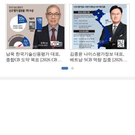
[상호금융 경영혁신 진단 ②]
[상호금융 경영혁신 진단 ①]
남욱 한국기술신용평가 대표,
김종윤 나이스평가정보 대표,
종합CB 도약 목표 [2026 CB사
베트남·SCB 역량 집중 [2026
하반기 전략 ③]
CB사 하반기 전략 ②]
(