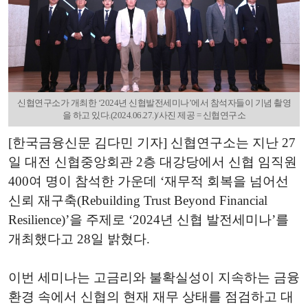
신협연구소가 개최한 ‘2024년 신협발전세미나’에서 참석자들이 기념 촬영
을 하고 있다.(2024.06.27.)/사진 제공 = 신협연구소
[한국금융신문 김다민 기자]
신협연구소는
지난
27
일
대전
신협중앙회관
2
층
대강당에서
신협
임직원
400
여
명이
참석한
가운데
‘
재무적
회복을
넘어선
신뢰
재구축
(Rebuilding Trust Beyond Financial
Resilience)’
을
주제로
‘2024
년
신협
발전세미나
’
를
개최했다고
28일
밝혔다
.
이번
세미나는
고금리와
불확실성이
지속하는
금융
환경
속에서
신협의
현재
재무
상태를
점검하고
대