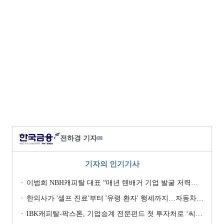
전하경 기자
✉
기자의 인기기사
이범희 NBH캐피탈 대표 “매년 텐배거 기업 발굴 저력…올해 ROE 20% 목표”
한의사가 '셀프 진료'부터 '유령 환자' 행세까지…자동차보험 악용 심각 [경상환자 8주룰 도입 초읽기]
IBK캐피탈-팍스톤, 기업승계 전문펀드 첫 투자처로 ‘씨엠디기술단’ 낙점 [캐피탈사 돋보기]