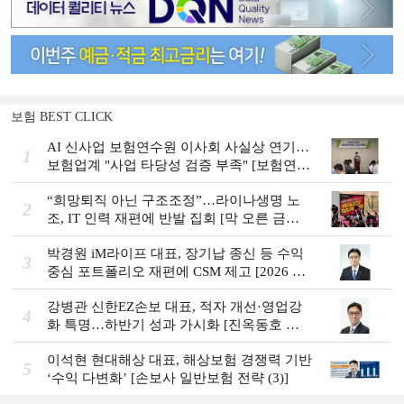
보험 BEST CLICK
AI 신사업 보험연수원 이사회 사실상 연기…
1
보험업계 "사업 타당성 검증 부족" [보험연수
원 AI사업 논란]
“희망퇴직 아닌 구조조정”…라이나생명 노
2
조, IT 인력 재편에 반발 집회 [막 오른 금융
권 하투(夏鬪)]
박경원 iM라이프 대표, 장기납 종신 등 수익
3
중심 포트폴리오 재편에 CSM 제고 [2026 금
융사 상반기 실적]
강병관 신한EZ손보 대표, 적자 개선·영업강
4
화 특명…하반기 성과 가시화 [진옥동호 신
한금융, 부스트업 점검]
이석현 현대해상 대표, 해상보험 경쟁력 기반
5
‘수익 다변화ʼ [손보사 일반보험 전략 (3)]