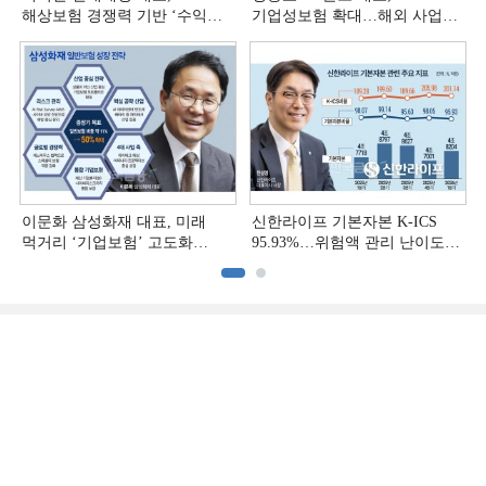
해상보험 경쟁력 기반 ‘수익
기업성보험 확대…해외 사업
다변화ʼ [손보사 일반보험 전략
다변화 [손보사 일반보험 전략
(3)]
(2)]
이문화 삼성화재 대표, 미래
신한라이프 기본자본 K-ICS
먹거리 ‘기업보험’ 고도화
95.93%…위험액 관리 난이도
[손보사 일반보험 전략 (1)]
상승 [보험사 기본자본 점검]