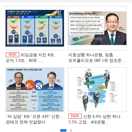
DQN
리딩금융 지킨 KB,
이호성號 하나은행, 맞춤
순익 3.9조…ROE·
포트폴리오로 IRP 1위 정조준
비용효율성까지 선두 [2026
[은행권 연금 방어전]
이
상반기 금융 리그테이블]
DQN
‘AI 상담’ KB·‘오픈 API’ 신한…
신한 6.9% 상한·하나
핀테크 전략 엇갈렸다
5.5% 고정…4대은행
중금리대출 승부수
이