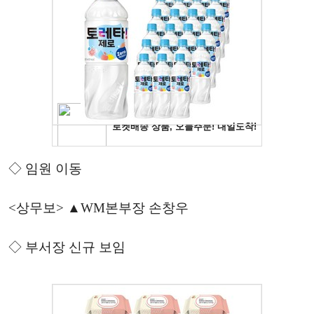
◇ 임원 이동
<상무보> ▲WM본부장 손창우
◇ 부서장 신규 보임