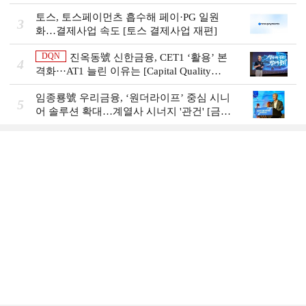
그룹의 꿈①]
토스, 토스페이먼츠 흡수해 페이·PG 일원
3
화…결제사업 속도 [토스 결제사업 재편]
DQN
진옥동號 신한금융, CET1 ‘활용’ 본
4
격화···AT1 늘린 이유는 [Capital Quality
Review]
임종룡號 우리금융, ‘원더라이프’ 중심 시니
5
어 솔루션 확대…계열사 시너지 '관건' [금융
시니어 비즈니스 돋보기]