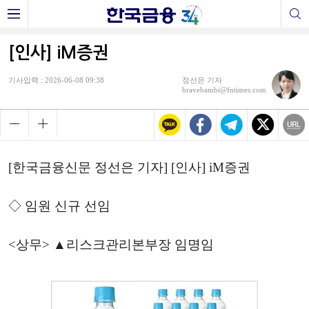
[인사] iM증권
기사입력 : 2026-06-08 09:38
정선은 기자
bravebambi@fntimes.com
[한국금융신문 정선은 기자] [인사] iM증권
◇ 임원 신규 선임
<상무> ▲리스크관리본부장 임명임