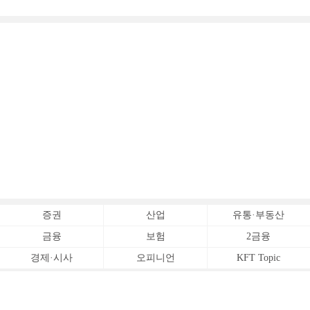
증권
산업
유통·부동산
금융
보험
2금융
경제·시사
오피니언
KFT Topic
전체서비스