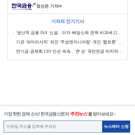
정선은 기자
✉
기자의 인기기사
'생산적 금융 ISA' 신설…이자·배당소득 전액 비과세 [2026 세제개편안]
기관 '파마리서치'·외인 '주성엔지니어링'·개인 '펩트론' 1위 [주간 코스닥 순매수- 2026년 7월27일~7월31일]
연기금·공제회 CIO 인선 속속…'큰 손' 국민연금 마지막 타자
가장 핫한 경제 소식! 한국금융신문의
‘추천뉴스’
를 받아보세요~
뉴스레터 신청