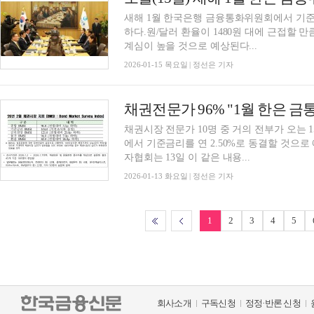
새해 1월 한국은행 금융통화위원회에서 기준금
하다.원/달러 환율이 1480원 대에 근접할 
계심이 높을 것으로 예상된다...
2026-01-15 목요일 | 정선은 기자
채권전문가 96% "1월 한은 금
채권시장 전문가 10명 중 거의 전부가 오는 
에서 기준금리를 연 2.50%로 동결할 것으로
자협회는 13일 이 같은 내용...
2026-01-13 화요일 | 정선은 기자
1
2
3
4
5
회사소개
구독신청
정정·반론 신청