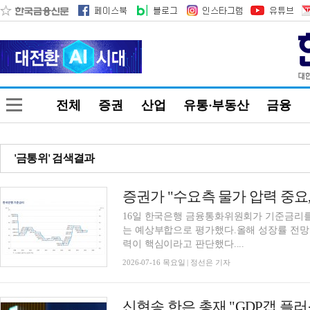
전체
증권
산업
유통·부동산
금융
'금통위' 검색결과
16일 한국은행 금융통화위원회가 기준금리를 연 
는 예상부합으로 평가했다.올해 성장률 전망치
력이 핵심이라고 판단했다....
2026-07-16 목요일 | 정선은 기자
신현송 한은 총재 "GDP갭 플러