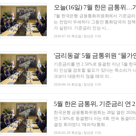
오늘(16일) 7월 한은 금통위
7월 한국은행 금융통화위원회에서 기준금리를 연
는 전망이 우세하다.그동안 통화당국의 정책 
가 실린다. 기준금리 인상 시,...
2026-07-16 목요일 | 정선은 기자
'금리동결' 5월 금통위원 "물
기준금리를 연 2.50%로 동결한 지난 5월
리 인상을 검토할 필요가 있다는 목소리가 
크보다 대응하지 않을 때의 리...
2026-06-16 화요일 | 정선은 기자
한국은행 금융통화위원회는 28일 열린 202
연 2.50%로 동결했다.이는 8회 연속 동결
결정 회의였다.'매파적(통화...
2026-05-28 목요일 | 정선은 기자