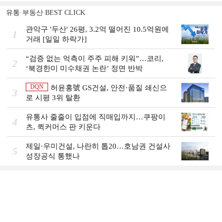
유통·부동산 BEST CLICK
관악구 '두산' 26평, 3.2억 떨어진 10.5억원에
1
거래 [일일 하락가]
“검증 없는 억측이 주주 피해 키워”…코리,
2
‘북경한미 미수채권 논란’ 정면 반박
DQN
허윤홍號 GS건설, 안전·품질 쇄신으
3
로 시평 3위 탈환
유통사 줄줄이 입점에 직매입까지…쿠팡이
4
츠, 퀵커머스 판 키운다
제일·우미건설, 나란히 톱20…호남권 건설사
5
성장공식 통했나