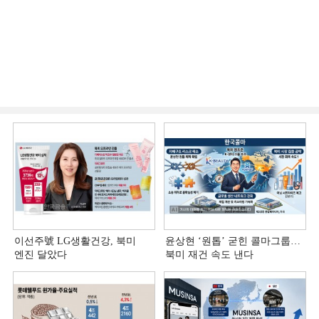
이선주號 LG생활건강, 북미
윤상현 ‘원톱ʼ 굳힌 콜마그룹…
엔진 달았다
북미 재건 속도 낸다