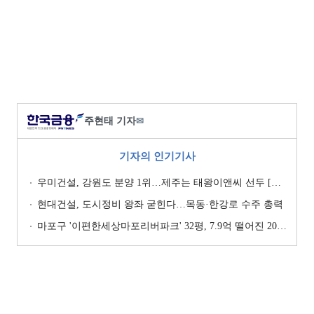
주현태 기자
✉
기자의 인기기사
우미건설, 강원도 분양 1위…제주는 태왕이앤씨 선두 [이 지역 분양왕-강원·제주]
현대건설, 도시정비 왕좌 굳힌다…목동·한강로 수주 총력
마포구 '이편한세상마포리버파크' 32평, 7.9억 떨어진 20.4억원에 거래 [일일 하락가]