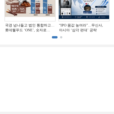
국경 넘나들고 법인 통합하고…
“IPO 몸값 높여라”…무신사,
롯데웰푸드 ‘ONE’, 숫자로
아시아 ‘삼각 편대’ 공략
증명하다