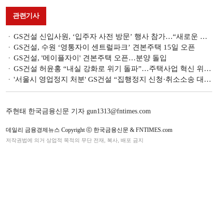
관련기사
GS건설 신입사원, ‘입주자 사전 방문’ 행사 참가…“새로운 개선점 도출”
GS건설, 수원 ‘영통자이 센트럴파크’ 견본주택 15일 오픈
GS건설, '메이플자이' 견본주택 오픈…분양 돌입
GS건설 허윤홍 “내실 강화로 위기 돌파”…주택사업 혁신 위해 수행역량 재정비
'서울시 영업정지 처분' GS건설 “집행정지 신청·취소소송 대응”
주현태 한국금융신문 기자 gun1313@fntimes.com
데일리 금융경제뉴스 Copyright ⓒ 한국금융신문 & FNTIMES.com
저작권법에 의거 상업적 목적의 무단 전재, 복사, 배포 금지