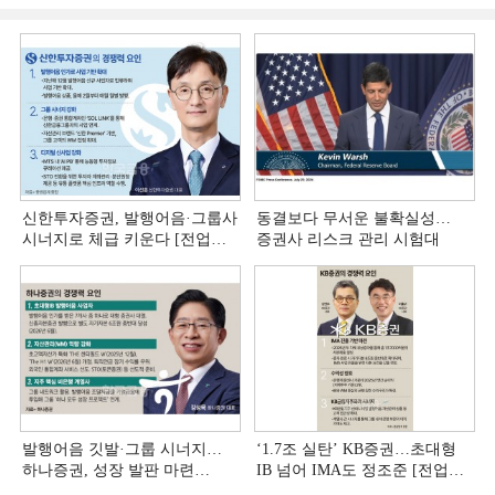
신한투자증권, 발행어음·그룹사
동결보다 무서운 불확실성…
시너지로 체급 키운다 [전업계
증권사 리스크 관리 시험대
추격하는 은행계 증권사 (4)]
발행어음 깃발·그룹 시너지…
‘1.7조 실탄’ KB증권…초대형
하나증권, 성장 발판 마련
IB 넘어 IMA도 정조준 [전업계
[전업계 추격하는 은행계
추격하는 은행계 증권사 (2)]