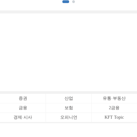
증권사 (3)]
증권
산업
유통·부동산
금융
보험
2금융
경제·시사
오피니언
KFT Topic
전체서비스