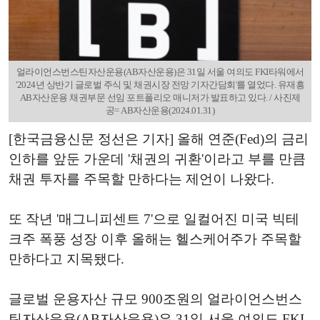
얼라이언스번스틴자산운용(AB자산운용)은 31일 서울 여의도 FKI타워에서
'2024년 상반기 글로벌 주식 및 채권시장 전망 기자간담회'를 열었다. 유재흥
AB자산운용 채권부문 선임 포트폴리오 매니저가 발표하고 있다. / 사진제
공= AB자산운용(2024.01.31)
[한국금융신문 정선은 기자] 올해 연준(Fed)의 금리
인하를 앞둔 가운데 '채권의 귀환'이라고 부를 만큼
채권 투자를 주목할 만하다는 제언이 나왔다.
또 작년 '매그니피센트 7'으로 일컬어진 미국 빅테
크주 폭풍 성장 이후 올해는 헬스케어주가 주목할
만하다고 지목됐다.
글로벌 운용자산 규모 900조원의 얼라이언스번스
틴자산운용(AB자산운용)은 31일 서울 여의도 FKI