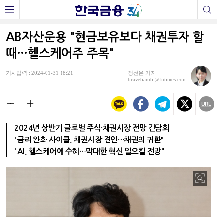
AB자산운용 "현금보유보다 채권투자 할
때…헬스케어주 주목"
기사입력 : 2024-01-31 18:21
정선은 기자
bravebambi@fntimes.com
2024년 상반기 글로벌 주식·채권시장 전망 간담회
"금리 완화 사이클, 채권시장 견인…채권의 귀환"
"AI, 헬스케어에 수혜…막대한 혁신 일으킬 전망"