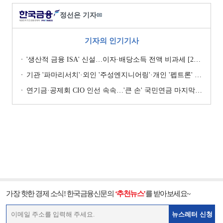
정선은 기자
✉
기자의 인기기사
'생산적 금융 ISA' 신설…이자·배당소득 전액 비과세 [2026 세제개편안]
기관 '파마리서치'·외인 '주성엔지니어링'·개인 '펩트론' 1위 [주간 코스닥 순매수- 2026년 7월27일~7월31일]
연기금·공제회 CIO 인선 속속…'큰 손' 국민연금 마지막 타자
가장 핫한 경제 소식! 한국금융신문의
‘추천뉴스’
를 받아보세요~
뉴스레터 신청