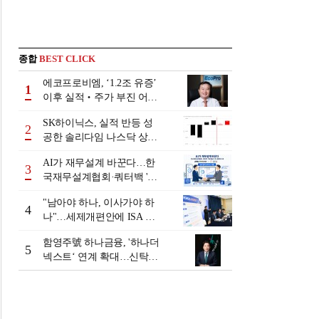
종합
BEST CLICK
에코프로비엠, ‘1.2조 유증’
1
이후 실적‧주가 부진 어쩌
나
SK하이닉스, 실적 반등 성
2
공한 솔리다임 나스닥 상장
검토
AI가 재무설계 바꾼다…한
3
국재무설계협회·쿼터백 '베
러웰스'로 생태계 구축
"남아야 하나, 이사가야 하
4
나"…세제개편안에 ISA 투
자자 셈법 복잡
함영주號 하나금융, '하나더
5
넥스트‘ 연계 확대…신탁수
수료 2배 증가 효과 [금융 시
니어 비즈니스 돋보기]