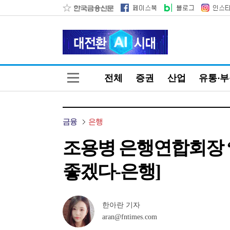
전체
증권
산업
유통·
금융
은행
조용병 은행연합회장 “금
좋겠다-은행]
한아란 기자
aran@fntimes.com