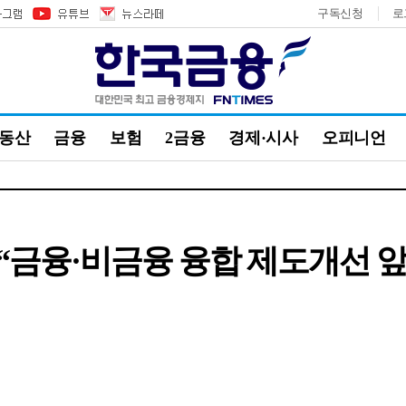
구독신청
로
부동산
금융
보험
2금융
경제·시사
오피니언
융·비금융 융합 제도개선 앞장” 