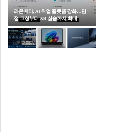
라온메타, AI 취업 플랫폼 강화…면
접 코칭부터 XR 실습까지 확대