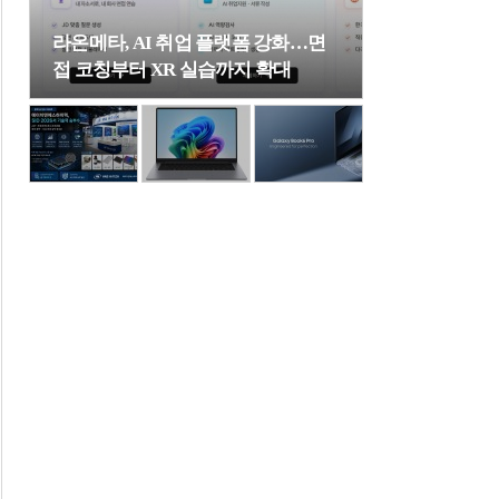
라온메타, AI 취업 플랫폼 강화…면
접 코칭부터 XR 실습까지 확대