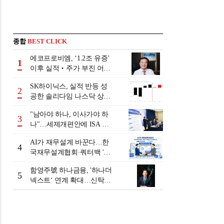
종합
BEST CLICK
에코프로비엠, ‘1.2조 유증’
1
이후 실적‧주가 부진 어쩌
나
SK하이닉스, 실적 반등 성
2
공한 솔리다임 나스닥 상장
검토
"남아야 하나, 이사가야 하
3
나"…세제개편안에 ISA 투
자자 셈법 복잡
AI가 재무설계 바꾼다…한
4
국재무설계협회·쿼터백 '베
러웰스'로 생태계 구축
함영주號 하나금융, '하나더
5
넥스트‘ 연계 확대…신탁수
수료 2배 증가 효과 [금융 시
니어 비즈니스 돋보기]