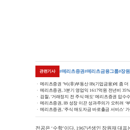
#메리츠증권
#메리츠금융그룹
#장
관련기사
메리츠증권 "비(非)부동산 IB(기업금융)에 좀 더 집
메리츠증권, 3분기 영업익 1617억원 전년비 35%↓
검찰, '거래정지 전 주식 매도' 메리츠증권 압수
메리츠증권, IB 성장 이끈 성과주의가 오히려 ‘부
메리츠증권, '주식 매도자금 바로출금 서비스' 
전공은 ‘수학’이다. 1967년생인 장원재 대