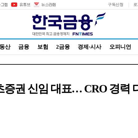
구독신청
로
부동산
금융
보험
2금융
경제·시사
오피니언
츠증권 신임 대표… CRO 경력 