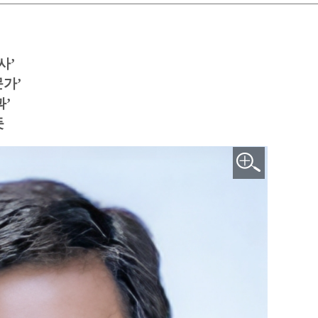
사’
문가’
과’
듯