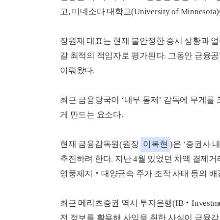
고, 미네소타 대학교(University of Minne
장원재 대표는 현재 불안정한 증시 상황과 
갈 최적의 적임자로 평가된다. 그동안 금융공
이뤄왔다.
최근 금융당국이 ‘내부 통제’ 감독에 무게를 
게 만드는 요소다.
현재 금융감독원(원장
이복현
)은 ‘증권사
추진하려 한다. 지난 4월 있었던 차액 결제거래(CFD‧
영풍제지‧대양금속 주가 조작 사태 등의 배경
최근 메리츠증권 역시 투자은행(IB‧Investme
전 정보를 활용해 사익을 취한 사실이 금융