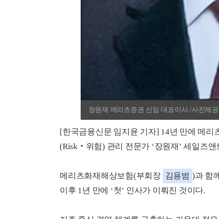
장원재 메리츠증권 신임 대표이사./사진제공
[한국금융신문 임지윤 기자] 14년 만에 메
(Risk‧위험) 관리 전문가 ‘장원재’ 세일즈앤트레
메리츠화재해상보험(부회장
김용범
)과 함
이후 1년 만에 ‘첫’ 인사가 이뤄진 것이다.