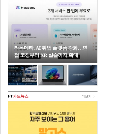
라온메타, AI 취업 플랫폼 강화…면
접 코칭부터 XR 실습까지 확대
FT
카드뉴스
더보기