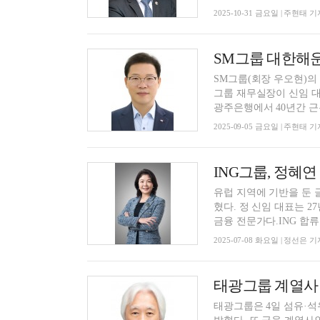
2025-10-31 금요일 | 주현태 기
SM그룹(회장 우오현)의
그룹 재무실장이 신임 대표이사로 취임했
광주은행에서 40년간 근무
2025-09-05 금요일 | 주현태 기
ING그룹, 정혜
유럽 지역에 기반을 둔 
혔다. 정 신임 대표는 
금융 전문가다.ING 합류 
2025-07-08 화요일 | 정선은 기
태광그룹은 4일 섬유·