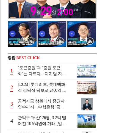
종합
BEST CLICK
‘토큰증권’과 ‘증권 토큰
1
화’는 다르다…디지털 자본
시장 다음 단계는
[DCM] 롯데리츠, 롯데백화
2
점 강남점 담보로 2400억 조
달…단기채 차환
공적자금 상환에서 증권사
3
인수까지…수협은행 '금융
그룹화' 25년 여정 [수협은
관악구 '두산' 26평, 3.2억 떨
행 금융그룹의 꿈①]
4
어진 10.5억원에 거래 [일일
하락가]