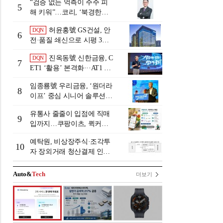
“검증 없는 억측이 주주 피
5
해 키워”…코리, ‘북경한미
미수채권 논란’ 정면 반박
허윤홍號 GS건설, 안
DQN
6
전·품질 쇄신으로 시평 3위
탈환
진옥동號 신한금융, C
DQN
7
ET1 ‘활용’ 본격화···AT1 늘
린 이유는 [Capital Quality Re
임종룡號 우리금융, ‘원더라
view]
8
이프’ 중심 시니어 솔루션
확대…계열사 시너지 '관건'
유통사 줄줄이 입점에 직매
[금융 시니어 비즈니스 돋보
9
입까지…쿠팡이츠, 퀵커머
기]
스 판 키운다
예탁원, 비상장주식·조각투
10
자 장외거래 청산결제 인프
라 구축 착수
Auto&
Tech
더보기