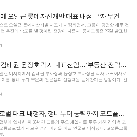
롯데건설 새 CEO에 오일근 롯데자산개발 대표 내정…“재무건전성 회복”
으로 오일근 롯데자산개발 대표가 내정되면서, 그룹이 당면한 재무 건
 속도를 낼 것이란 전망이 나온다. 롯데그룹은 26일 발표한
자
코람코자산운용, 김태원·윤장호 각자 대표선임…‘부동산·전략투자’ 전문성 강화
열린 이사회에서 김태원 부사장과 윤장호 부사장을 각자 대표이사로
. 이를 통해 투자 부문의 전문성과 실행력을 높여간다는 방침이다. 신
..
자
김영범 코오롱글로벌 대표 내정자, 정비부터 풍력까지 포트폴리오 다각화에 사활
사업부에 입사한 뒤 35년간 그룹의 주요 계열사를 두루 거친 김영범 코
롱글로벌의 새로운 성장 비전을 이끌 인물로 낙점됐다. 코오롱그룹
...