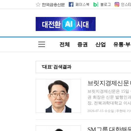
전체
증권
산업
유통·
'대표' 검색결과
브릿지경제신문 
브릿지경제신문은 15일
권 회장은 신문 발행인과
장, 전북과학대학교 이사장
2026-07-15 수요일 | 주현태 기
SM그룹 대한해운