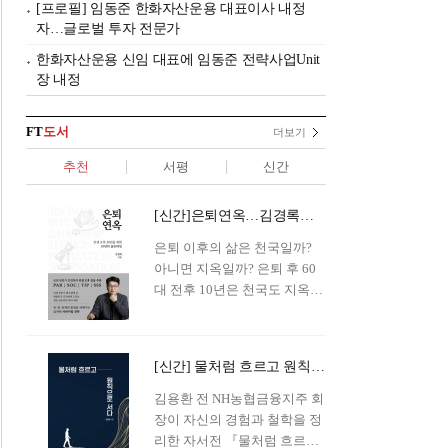
[프로필] 임동준 한화자산운용 대표이사 내정
자…글로벌 투자 전문가
한화자산운용 신임 대표에 임동준 전략사업Unit
장 내정
FT
도서
더보기
추천
서평
신간
[신간]은퇴연옥…김경록의 은퇴 후 삶의 나침반
은퇴 이후의 삶은 천국일까?
아니면 지옥일까? 은퇴 후 60
대 전후 10년은 천국도 지옥도
아닌 '연옥'이라 개념이 등장해
화제를 모으고 있다.투자 전문
가이자 은퇴연구소장으로서의
[신간] 물처럼 흐르고 원칙으로 서다…김용환의 통찰을 담다
은퇴 설계를 가이드해 온 김경
록 옵투스자산운용의 고문이
김용환 전 NH농협금융지주 회
신간 『은퇴연옥』을 내놓았
장이 자신의 경험과 철학을 정
다.단테는 지옥을 '모든 희망을
리한 자서전 『물처럼 흐르고