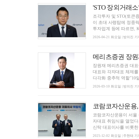
'STO 장외거래소
조각투자 및 STO(토큰
이 초대 사령탑에 정중락 
투자업계 등에 따르면, KD
2026-04-21 화요일 | 방의진 기
메리츠증권 장원재
장원재 메리츠증권 대표
대표와 각자대표 체제를 
다각화 중추적 역할”10일 
2026-03-10 화요일 | 방의진 기
코람코자산운용이 서울 
자대표 취임식을 열었다고 2일 밝혔다. 이 자리에는 윤용
신탁 대표이사를 비롯한 .
2025-12-02 화요일 | 주현태 기