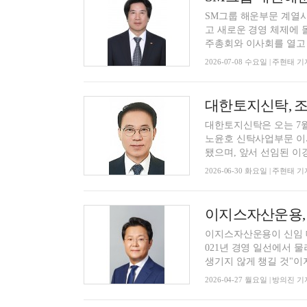
SM그룹 해운부문 계열
고 새로운 경영 체제에 
주총회와 이사회를 열고 
2026-07-08 수요일 | 주현태 기
대한토지신탁, 
대한토지신탁은 오는 7월
노윤호 신탁사업부문 이사
됐으며, 앞서 선임된 이경한
2026-06-30 화요일 | 주현태 기
이지스자산운용,
이지스자산운용이 신임 대
021년 경영 일선에서 
생기지 않게 챙길 것"이지
2026-04-27 월요일 | 방의진 기