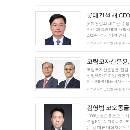
롯데건설의 새로운 수장
전성 회복과 대형 개발사업 추진에
2026년 정기 임원 인사...
2025-11-27 목요일 | 주현태 기
코람코자산운용은 전일 
선임했다고 21일 밝혔다
임 김태원 대표이사는 대.
2025-11-21 금요일 | 주현태 기
1990년 코오롱코오드 
오롱ENP 대표이사가 코오
은 김 대표 내정자에게 ‘부