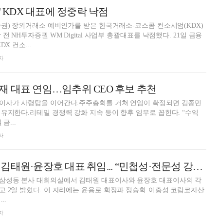
' KDX 대표에 정중락 낙점
증권) 장외거래소 예비인가를 받은 한국거래소-코스콤 컨소시엄(KDX)
전 NH투자증권 WM Digital 사업부 총괄대표를 낙점했다. 21일 금융
X 컨소...
자
 대표 연임…임추위 CEO 후보 추천
이사가 사령탑을 이어간다.주주총회를 거쳐 연임이 확정되면 김종민
유지한다.리테일 경쟁력 강화 지속 등이 향후 임무로 꼽힌다. “수익
금...
자
코람코자산운용, 김태원·윤장호 대표 취임... “민첩성·전문성 강화 등 성장 체제 구축”
삼성동 본사 대회의실에서 김태원 대표이사와 윤장호 대표이사의 각
로 회장과 정승회·이충성 코람코자산
..
자