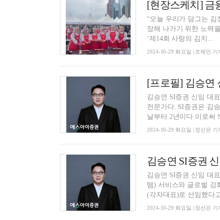
“오늘 우리가 담그는 김
장해 나가기 위한 노력을 계속해야 할 것이다.”
‘제14회 사랑의 김치...
2024-10-29 화요일 | 조해민 기
[프로필] 김승연
김승연 SI증권 신임 대
전문가다. SI증권은 김
날부터 2년이다.이로써 SI
2024-10-29 화요일 | 정선은 기
김승연 SI증권 신
김승연 SI증권 신임 대
템) 서비스와 글로벌 강화에 힘을 실었다. SI증권은 
(각자대표)로 선임했다고 2
2024-10-29 화요일 | 정선은 기