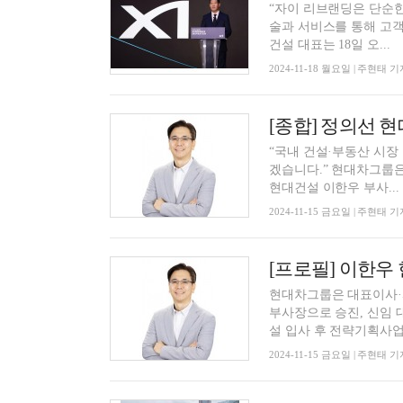
“자이 리브랜딩은 단순한
술과 서비스를 통해 고객이 
건설 대표는 18일 오...
2024-11-18 월요일 | 주현태 기
“국내 건설·부동산 시
겠습니다.” 현대차그룹은 건설업 불황에 따른 위기 극복 및 근본적 체질 개선 가속화를 위해
현대건설 이한우 부사...
2024-11-15 금요일 | 주현태 기
[프로필] 이한우
현대차그룹은 대표이사·
부사장으로 승진, 신임 대표이사에 내정
설 입사 후 전략기획사업.
2024-11-15 금요일 | 주현태 기