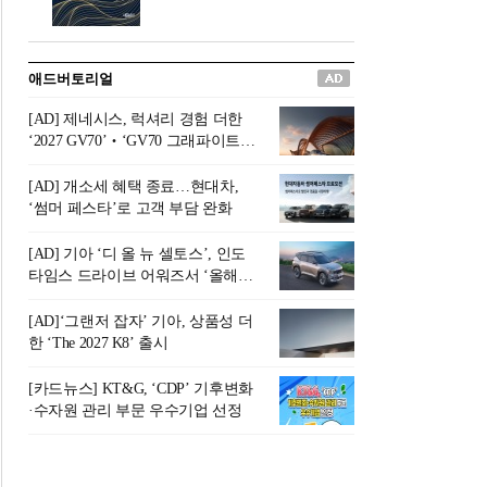
버려야 하는 곳'이라 묘사했다.
원칙으로 서다』를 펴냈다.정
오늘날 많은 이가 은퇴를 지옥
통 관료 출신으로 한국 금융의
이라 부르며 절망하지만, 김경
주요 변곡점마다 중요한 역할
애드버토리얼
록 고문은 새로운 시각을 제시
을 하고 금융 경영인으로서 큰
한다. 은퇴 후 60대를 전후한 1
족적을 남긴 김 전 회장이 후배
[AD] 제네시스, 럭셔리 경험 더한
0년의 과도기는 지옥이 아니라
세대에게 전하는 삶의 조언을
‘2027 GV70’‧‘GV70 그래파이트’
정화와 성장의 공간인 ‘은퇴연
담은 인생 노트다.『물처럼 흐
출시
옥(Purgatory)’이라는 것이다.
르고 원칙으로 서다』는 단순
[AD] 개소세 혜택 종료…현대차,
연옥은 고통스럽지만 끝이 있
한 자서전을 넘어, 실패를 두려
‘썸머 페스타’로 고객 부담 완화
으며, 준비를 통해 천국으로 나
워하지 않는 용기와 자신에 대
아갈 수 있는 희망의 장소라고
한 믿음이 어떻게 삶을 풍요롭
[AD] 기아 ‘디 올 뉴 셀토스’, 인도
말한
게 만드는지를 보여주는 지혜
타임스 드라이브 어워즈서 ‘올해의
의 보고로 평가된다.김용환 전
SUV’ 선정
회장은 “인생의 목표가 크더라
[AD]‘그랜저 잡자’ 기아, 상품성 더
도 조급해하지 말고 작은 것부
한 ‘The 2027 K8’ 출시
터 하나 하나 성취해 나가
라”고 조언한다. 뼈아픈 실패
[카드뉴스] KT&G, ‘CDP’ 기후변화
조차 성공의 뼈대가 된다는 긍
·수자원 관리 부문 우수기업 선정
정적인 마음으로