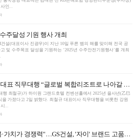
인 흥국생명 대표에는 김대현 전 KB손해보험 경영관리부문장(부사장)
인...
자
해 수주달성 기원 행사 개최
I건설(대표이사 진광우)이 지난 10일 푸른 뱀의 해를 맞이해 전국 공
고 및 수주목표 달성을 기원하는 ‘2025년 수주안전기원행사’를 개최
...
자
최철규 강원랜드 대표 직무대행 “글로벌 복합리조트로 나아갈 것”
행 최철규)가 하이원 그랜드호텔 컨벤션홀에서 2025년 을사년(乙巳
밝혔다. 최철규 대표이사 직무대행을 비롯한 강원
...
자
"브랜드 신뢰회복·가치가 경쟁력"…GS건설, '자이' 브랜드 고품격 리뉴얼