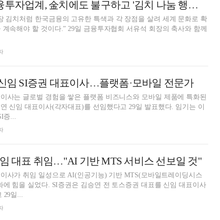
[현장스케치] 금융투자업계, 金치에도 불구하고 '김치 나눔 행사'로 어려운 이웃 돕는다…역대 최대 규모
장 김치처럼 한국금융의 고유한 특색과 각 장점을 살려 세계 문화로 확
 29일 금융투자협회 서유석 회장의 축사와 함께
자
 신임 SI증권 대표이사…플랫폼·모바일 전문가
표이사는 글로벌 경험을 쌓은 플랫폼 비즈니스와 모바일 제품에 특화된
승연 신임 대표이사(각자대표)를 선임했다고 29일 발표했다. 임기는 이
증...
자
임 대표 취임…"AI 기반 MTS 서비스 선보일 것"
표이사가 취임 일성으로 AI(인공기능) 기반 MTS(모바일트레이딩시스
김승연 전 토스증권 대표를 신임 대표이사
9일...
자